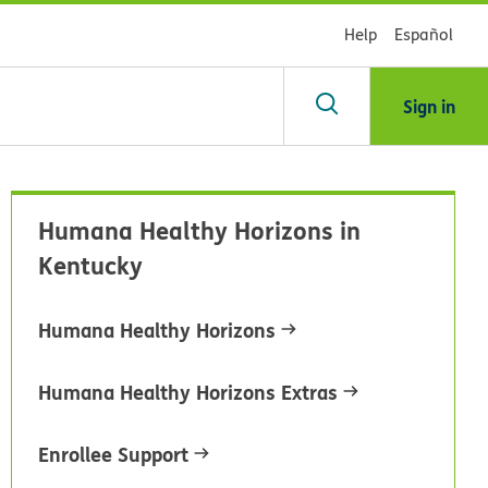
Help
Español
Sign in
scar
Humana Healthy Horizons in
Kentucky
blioteca
Humana Healthy Horizons
dsHealth
Humana Healthy Horizons Extras
Enrollee Support