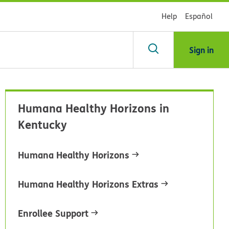
Help
Español
Sign in
scar
Humana Healthy Horizons in
Kentucky
blioteca
Humana Healthy Horizons
dsHealth
Humana Healthy Horizons Extras
Enrollee Support