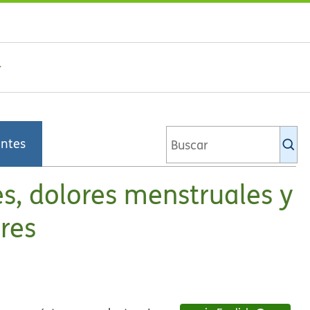
Bu
entes
en
la
bi
s, dolores menstruales y
de
Ki
res