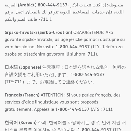
(Arabic)
800-444-9137
العربية
)
- ملحوظة: إذا كنت تتحدث اذكر
اللغة، فإن خدمات المساعدة اللغویة تتوافر لك بالمجان. اتصل برقم
711
- ھاتف الصم والبكم
1
Srpsko-hrvatski (Serbo-Croatian)
OBAVJEŠTENJE: Ako
govorite srpsko-hrvatski, usluge jezičke pomoći dostupne su
800-444-9137
vam besplatno. Nazovite 1-
(TTY- Telefon za
711
osobe sa oštećenim govorom ili sluhom:
).
日本語 (Japanese)
注意事項：日本語を話される場合、無料の
800-444-9137
言語支援をご利用いただけます。1-
711
(TTY:
）まで、お電話にてご連絡ください。
Français (French)
ATTENTION : Si vous parlez français, des
services d'aide linguistique vous sont proposés
800-444-9137
711
gratuitement. Appelez le 1-
(ATS :
).
한국어 (Korean)
주의: 한국어를 사용하시는 경우, 언어 지원 서
800-444-9137
비스를 무료로 이용하실 수 있습니다. 1-
(TTY: