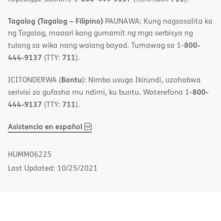
Tagalog (Tagalog – Filipino)
PAUNAWA: Kung nagsasalita ka
ng Tagalog, maaari kang gumamit ng mga serbisyo ng
800-
tulong sa wika nang walang bayad. Tumawag sa 1-
444-9137
711
(TTY:
).
Bantu
ICITONDERWA (
): Nimba uvuga Ikirundi, uzohabwa
800-
serivisi zo gufasha mu ndimi, ku buntu. Woterefona 1-
444-9137
711
(TTY:
).
,
(opens
Asistencia en español
PDF
in
new
HUMM06225
window)
Last Updated: 10/25/2021