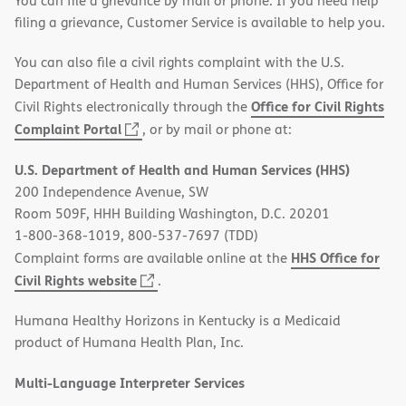
You can file a grievance by mail or phone. If you need help
filing a grievance, Customer Service is available to help you.
You can also file a civil rights complaint with the U.S.
Department of Health and Human Services (HHS), Office for
Office for Civil Rights
Civil Rights electronically through the
(opens
Complaint Portal
, or by mail or phone at:
in
U.S. Department of Health and Human Services (HHS)
new
200 Independence Avenue, SW
window)
Room 509F, HHH Building Washington, D.C. 20201
1-800-368-1019, 800-537-7697 (TDD)
HHS Office for
Complaint forms are available online at the
(opens
Civil Rights website
.
in
Humana Healthy Horizons in Kentucky is a Medicaid
new
product of Humana Health Plan, Inc.
window)
Multi-Language Interpreter Services