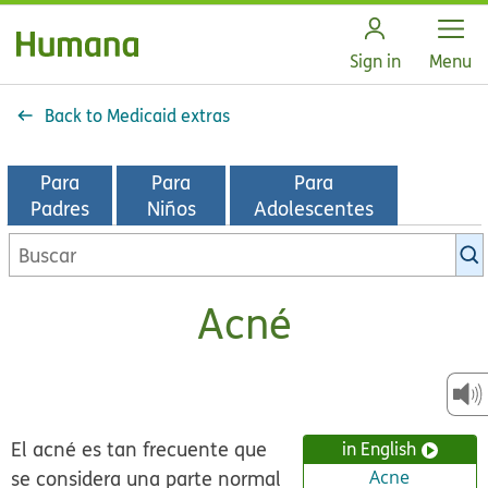
Open
Sign in
Menu
Back to Medicaid extras
Para
Para
Para
Padres
Niños
Adolescentes
Buscar
en
la
Acné
biblioteca
de
KidsHealth
El acné es tan frecuente que
in English
se considera una parte normal
Acne