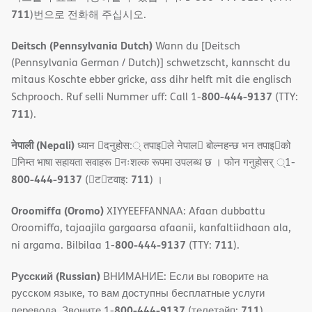
711
)번으로 전화해 주십시오.
Deitsch (Pennsylvania Dutch)
Wann du [Deitsch
(Pennsylvania German / Dutch)] schwetzscht, kannscht du
mitaus Koschte ebber gricke, ass dihr helft mit die englisch
800-444-9137
Schprooch. Ruf selli Nummer uff: Call 1-
(TTY:
711
).
नेपाली (Nepali)
ध्यान 􀇑दनुहोस:् तपाइ􀉍ले नेपाल􀈣 बोल्नहन्छ भन तपाइ􀉍को
􀇓निम्त भाषा सहायता सवाहरू 􀇓नःशल्क रूपमा उपलब्ध छ । फोन गनुहोसर् ्1-
800-444-9137
711
(􀇑ट􀇑टवाइ:
) ।
Oroomiffa (Oromo)
XIYYEEFFANNAA: Afaan dubbattu
Oroomiffa, tajaajila gargaarsa afaanii, kanfaltiidhaan ala,
800-444-9137
711
ni argama. Bilbilaa 1-
(TTY:
).
Русский (Russian)
ВНИМАНИЕ: Если вы говорите на
русском языке, то вам доступны бесплатные услуги
800-444-9137
711
перевода. Звоните 1-
(телетайп:
).