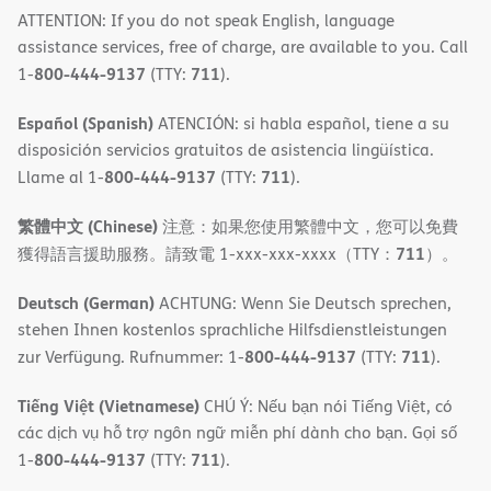
ATTENTION: If you do not speak English, language
assistance services, free of charge, are available to you. Call
800-444-9137
711
1-
(TTY:
).
Español (Spanish)
ATENCIÓN: si habla español, tiene a su
disposición servicios gratuitos de asistencia lingüística.
800-444-9137
711
Llame al 1-
(TTY:
).
繁體中文 (Chinese)
注意：如果您使用繁體中文，您可以免費
711
獲得語言援助服務。請致電 1-xxx-xxx-xxxx（TTY：
）。
Deutsch (German)
ACHTUNG: Wenn Sie Deutsch sprechen,
stehen Ihnen kostenlos sprachliche Hilfsdienstleistungen
800-444-9137
711
zur Verfügung. Rufnummer: 1-
(TTY:
).
Tiếng Việt (Vietnamese)
CHÚ Ý: Nếu bạn nói Tiếng Việt, có
các dịch vụ hỗ trợ ngôn ngữ miễn phí dành cho bạn. Gọi số
800-444-9137
711
1-
(TTY:
).