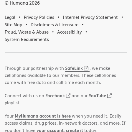
© Humana
2026
Legal
Privacy Policies
Internet Privacy Statement
Site Map
Disclaimers & Licensure
Fraud, Waste & Abuse
Accessibility
System Requirements
,
(opens
SafeLink
Through our partnership with
, we make
PDF
in
cellphones available to our members. These cellphones
new
come with free data and call time each month.
window)
(opens
(opens
Facebook
YouTube
Connect with us on
and our
in
in
playlist.
new
new
MyHumana account is here
Your
when you need it. Easily
window)
window)
access claims, drug prices, in-network doctors, and more. If
your account, create it
you don’t have
today.