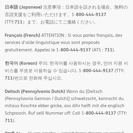
日本語 (Japanese)
注意事項：日本語を話される場合、無料の
800-444-9137
言語支援をご利用いただけます。1-
711
(TTY:
）まで、お電話にてご連絡ください。
Français (French)
ATTENTION : Si vous parlez français, des
services d'aide linguistique vous sont proposés
800-444-9137
711
gratuitement. Appelez le 1-
(ATS :
).
한국어 (Korean)
주의: 한국어를 사용하시는 경우, 언어 지원 서
800-444-9137
비스를 무료로 이용하실 수 있습니다. 1-
(TTY:
711
)번으로 전화해 주십시오.
Deitsch (Pennsylvania Dutch)
Wann du [Deitsch
(Pennsylvania German / Dutch)] schwetzscht, kannscht du
mitaus Koschte ebber gricke, ass dihr helft mit die englisch
800-444-9137
Schprooch. Ruf selli Nummer uff: Call 1-
(TTY:
711
).