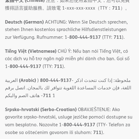
繁體中文 (Chinese)
注意：如果您使用繁體中文，您可以免費
711
獲得語言援助服務。請致電 1-xxx-xxx-xxxx（TTY：
）。
Deutsch (German)
ACHTUNG: Wenn Sie Deutsch sprechen,
stehen Ihnen kostenlos sprachliche Hilfsdienstleistungen
800-444-9137
711
zur Verfügung. Rufnummer: 1-
(TTY:
).
Tiếng Việt (Vietnamese)
CHÚ Ý: Nếu bạn nói Tiếng Việt, có
các dịch vụ hỗ trợ ngôn ngữ miễn phí dành cho bạn. Gọi số
800-444-9137
711
1-
(TTY:
).
(Arabic)
800-444-9137
العربية
)
- ملحوظة: إذا كنت تتحدث اذكر
اللغة، فإن خدمات المساعدة اللغویة تتوافر لك بالمجان. اتصل برقم
711
- ھاتف الصم والبكم
1
Srpsko-hrvatski (Serbo-Croatian)
OBAVJEŠTENJE: Ako
govorite srpsko-hrvatski, usluge jezičke pomoći dostupne su
800-444-9137
vam besplatno. Nazovite 1-
(TTY- Telefon za
711
osobe sa oštećenim govorom ili sluhom:
).