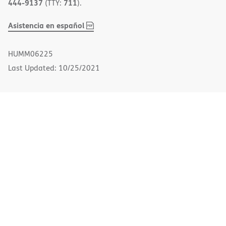
444-9137
711
(TTY:
).
,
(opens
Asistencia en español
PDF
in
new
HUMM06225
window)
Last Updated: 10/25/2021