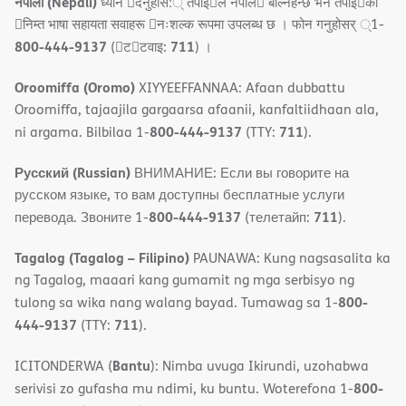
नेपाली (Nepali)
ध्यान 􀇑दनुहोस:् तपाइ􀉍ले नेपाल􀈣 बोल्नहन्छ भन तपाइ􀉍को
􀇓निम्त भाषा सहायता सवाहरू 􀇓नःशल्क रूपमा उपलब्ध छ । फोन गनुहोसर् ्1-
800-444-9137
711
(􀇑ट􀇑टवाइ:
) ।
Oroomiffa (Oromo)
XIYYEEFFANNAA: Afaan dubbattu
Oroomiffa, tajaajila gargaarsa afaanii, kanfaltiidhaan ala,
800-444-9137
711
ni argama. Bilbilaa 1-
(TTY:
).
Русский (Russian)
ВНИМАНИЕ: Если вы говорите на
русском языке, то вам доступны бесплатные услуги
800-444-9137
711
перевода. Звоните 1-
(телетайп:
).
Tagalog (Tagalog – Filipino)
PAUNAWA: Kung nagsasalita ka
ng Tagalog, maaari kang gumamit ng mga serbisyo ng
800-
tulong sa wika nang walang bayad. Tumawag sa 1-
444-9137
711
(TTY:
).
Bantu
ICITONDERWA (
): Nimba uvuga Ikirundi, uzohabwa
800-
serivisi zo gufasha mu ndimi, ku buntu. Woterefona 1-