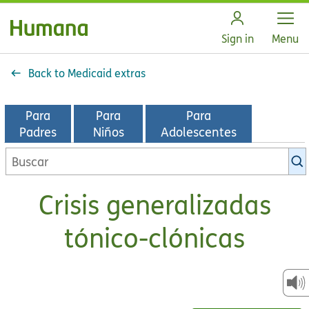
Open
Sign in
Menu
Back to Medicaid extras
Para
Para
Para
Padres
Niños
Adolescentes
Buscar
en
la
Crisis generalizadas
biblioteca
de
tónico-clónicas
KidsHealth