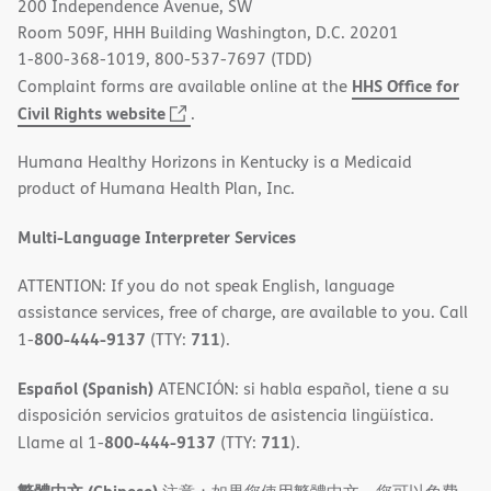
200 Independence Avenue, SW
window)
Room 509F, HHH Building Washington, D.C. 20201
1-800-368-1019, 800-537-7697 (TDD)
HHS Office for
Complaint forms are available online at the
(opens
Civil Rights website
.
in
Humana Healthy Horizons in Kentucky is a Medicaid
new
product of Humana Health Plan, Inc.
window)
Multi-Language Interpreter Services
ATTENTION: If you do not speak English, language
assistance services, free of charge, are available to you. Call
800-444-9137
711
1-
(TTY:
).
Español (Spanish)
ATENCIÓN: si habla español, tiene a su
disposición servicios gratuitos de asistencia lingüística.
800-444-9137
711
Llame al 1-
(TTY:
).