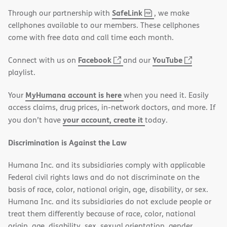
,
(opens
SafeLink
Through our partnership with
, we make
PDF
in
cellphones available to our members. These cellphones
new
come with free data and call time each month.
window)
(opens
(opens
Facebook
YouTube
Connect with us on
and our
in
in
playlist.
new
new
MyHumana account is here
Your
when you need it. Easily
window)
window)
access claims, drug prices, in-network doctors, and more. If
your account, create it
you don’t have
today.
Discrimination is Against the Law
Humana Inc. and its subsidiaries comply with applicable
Federal civil rights laws and do not discriminate on the
basis of race, color, national origin, age, disability, or sex.
Humana Inc. and its subsidiaries do not exclude people or
treat them differently because of race, color, national
origin, age, disability, sex, sexual orientation, gender