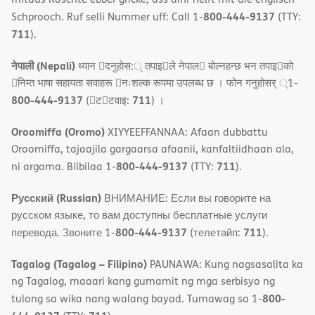
800-444-9137
Schprooch. Ruf selli Nummer uff: Call 1-
(TTY:
711
).
नेपाली (Nepali)
ध्यान 􀇑दनुहोस:् तपाइ􀉍ले नेपाल􀈣 बोल्नहन्छ भन तपाइ􀉍को
􀇓निम्त भाषा सहायता सवाहरू 􀇓नःशल्क रूपमा उपलब्ध छ । फोन गनुहोसर् ्1-
800-444-9137
711
(􀇑ट􀇑टवाइ:
) ।
Oroomiffa (Oromo)
XIYYEEFFANNAA: Afaan dubbattu
Oroomiffa, tajaajila gargaarsa afaanii, kanfaltiidhaan ala,
800-444-9137
711
ni argama. Bilbilaa 1-
(TTY:
).
Русский (Russian)
ВНИМАНИЕ: Если вы говорите на
русском языке, то вам доступны бесплатные услуги
800-444-9137
711
перевода. Звоните 1-
(телетайп:
).
Tagalog (Tagalog – Filipino)
PAUNAWA: Kung nagsasalita ka
ng Tagalog, maaari kang gumamit ng mga serbisyo ng
800-
tulong sa wika nang walang bayad. Tumawag sa 1-