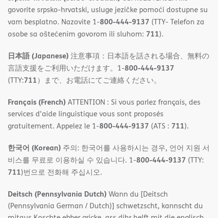
govorite srpsko-hrvatski, usluge jezičke pomoći dostupne su
800-444-9137
vam besplatno. Nazovite 1-
(TTY- Telefon za
711
osobe sa oštećenim govorom ili sluhom:
).
日本語 (Japanese)
注意事項：日本語を話される場合、無料の
800-444-9137
言語支援をご利用いただけます。1-
711
(TTY:
）まで、お電話にてご連絡ください。
Français (French)
ATTENTION : Si vous parlez français, des
services d'aide linguistique vous sont proposés
800-444-9137
711
gratuitement. Appelez le 1-
(ATS :
).
한국어 (Korean)
주의: 한국어를 사용하시는 경우, 언어 지원 서
800-444-9137
비스를 무료로 이용하실 수 있습니다. 1-
(TTY:
711
)번으로 전화해 주십시오.
Deitsch (Pennsylvania Dutch)
Wann du [Deitsch
(Pennsylvania German / Dutch)] schwetzscht, kannscht du
mitaus Koschte ebber gricke, ass dihr helft mit die englisch