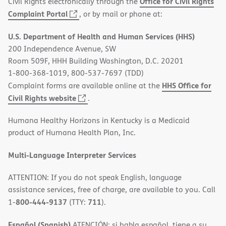
Office for Civil Rights
Civil Rights electronically through the
(opens
Complaint Portal
, or by mail or phone at:
in
U.S. Department of Health and Human Services (HHS)
new
200 Independence Avenue, SW
window)
Room 509F, HHH Building Washington, D.C. 20201
1-800-368-1019, 800-537-7697 (TDD)
HHS Office for
Complaint forms are available online at the
(opens
Civil Rights website
.
in
Humana Healthy Horizons in Kentucky is a Medicaid
new
product of Humana Health Plan, Inc.
window)
Multi-Language Interpreter Services
ATTENTION: If you do not speak English, language
assistance services, free of charge, are available to you. Call
800-444-9137
711
1-
(TTY:
).
Español (Spanish)
ATENCIÓN: si habla español, tiene a su