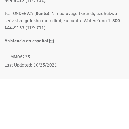
444-9137
711
(TTY:
).
Bantu
ICITONDERWA (
): Nimba uvuga Ikirundi, uzohabwa
800-
serivisi zo gufasha mu ndimi, ku buntu. Woterefona 1-
444-9137
711
(TTY:
).
,
(opens
Asistencia en español
PDF
in
new
HUMM06225
window)
Last Updated: 10/25/2021