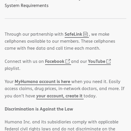
System Requirements
,
(opens
SafeLink
Through our partnership with
, we make
PDF
in
cellphones available to our members. These cellphones
new
come with free data and call time each month.
window)
(opens
(opens
Facebook
YouTube
Connect with us on
and our
in
in
playlist.
new
new
MyHumana account is here
Your
when you need it. Easily
window)
window)
access claims, drug prices, in-network doctors, and more. If
your account, create it
you don’t have
today.
Discrimination is Against the Law
Humana Inc. and its subsidiaries comply with applicable
Federal civil rights laws and do not discriminate on the