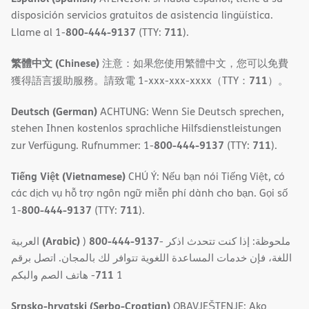
disposición servicios gratuitos de asistencia lingüística.
800-444-9137
711
Llame al 1-
(TTY:
).
繁體中文 (Chinese)
注意：如果您使用繁體中文，您可以免費
711
獲得語言援助服務。請致電 1-xxx-xxx-xxxx（TTY：
）。
Deutsch (German)
ACHTUNG: Wenn Sie Deutsch sprechen,
stehen Ihnen kostenlos sprachliche Hilfsdienstleistungen
800-444-9137
711
zur Verfügung. Rufnummer: 1-
(TTY:
).
Tiếng Việt (Vietnamese)
CHÚ Ý: Nếu bạn nói Tiếng Việt, có
các dịch vụ hỗ trợ ngôn ngữ miễn phí dành cho bạn. Gọi số
800-444-9137
711
1-
(TTY:
).
(Arabic)
800-444-9137
العربية
)
- ملحوظة: إذا كنت تتحدث اذكر
اللغة، فإن خدمات المساعدة اللغویة تتوافر لك بالمجان. اتصل برقم
711
- ھاتف الصم والبكم
1
Srpsko-hrvatski (Serbo-Croatian)
OBAVJEŠTENJE: Ako