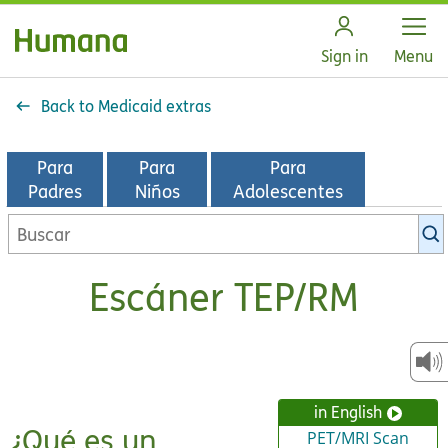
Open
Sign in
Menu
Back to Medicaid extras
Para
Para
Para
Padres
Niños
Adolescentes
Buscar
en
la
Escáner TEP/RM
biblioteca
de
KidsHealth
in English
¿Qué es un
PET/MRI Scan