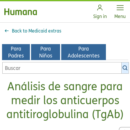
Open
Sign in
Menu
Back to Medicaid extras
Para
Para
Para
Padres
Niños
Adolescentes
Buscar
en
la
Análisis de sangre para
biblioteca
de
medir los anticuerpos
KidsHealth
antitiroglobulina (TgAb)