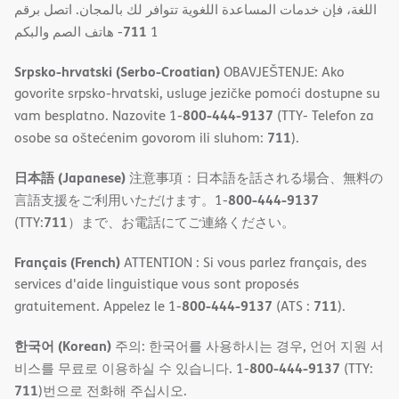
اللغة، فإن خدمات المساعدة اللغویة تتوافر لك بالمجان. اتصل برقم
711
- ھاتف الصم والبكم
1
Srpsko-hrvatski (Serbo-Croatian)
OBAVJEŠTENJE: Ako
govorite srpsko-hrvatski, usluge jezičke pomoći dostupne su
800-444-9137
vam besplatno. Nazovite 1-
(TTY- Telefon za
711
osobe sa oštećenim govorom ili sluhom:
).
日本語 (Japanese)
注意事項：日本語を話される場合、無料の
800-444-9137
言語支援をご利用いただけます。1-
711
(TTY:
）まで、お電話にてご連絡ください。
Français (French)
ATTENTION : Si vous parlez français, des
services d'aide linguistique vous sont proposés
800-444-9137
711
gratuitement. Appelez le 1-
(ATS :
).
한국어 (Korean)
주의: 한국어를 사용하시는 경우, 언어 지원 서
800-444-9137
비스를 무료로 이용하실 수 있습니다. 1-
(TTY:
711
)번으로 전화해 주십시오.