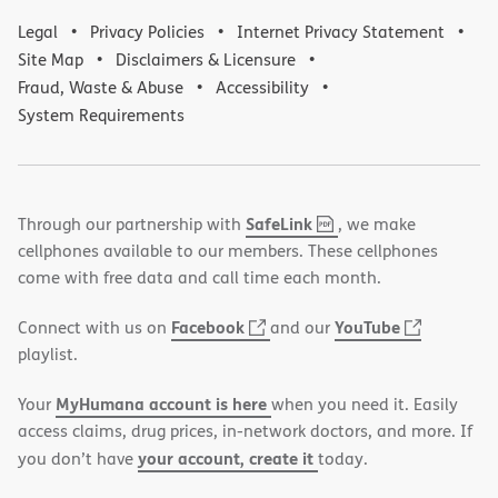
Legal
Privacy Policies
Internet Privacy Statement
Site Map
Disclaimers & Licensure
Fraud, Waste & Abuse
Accessibility
System Requirements
,
(opens
SafeLink
Through our partnership with
, we make
PDF
in
cellphones available to our members. These cellphones
new
come with free data and call time each month.
window)
(opens
(opens
Facebook
YouTube
Connect with us on
and our
in
in
playlist.
new
new
MyHumana account is here
Your
when you need it. Easily
window)
window)
access claims, drug prices, in-network doctors, and more. If
your account, create it
you don’t have
today.