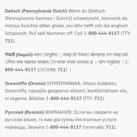
Deitsch (Pennsylvania Dutch)
Wann du [Deitsch
(Pennsylvania German / Dutch)] schwetzscht, kannscht du
mitaus Koschte ebber gricke, ass dihr helft mit die englisch
800-444-9137
Schprooch. Ruf selli Nummer uff: Call 1-
(TTY:
711
).
नेपाली (Nepali)
ध्यान 􀇑दनुहोस:् तपाइ􀉍ले नेपाल􀈣 बोल्नहन्छ भन तपाइ􀉍को
􀇓निम्त भाषा सहायता सवाहरू 􀇓नःशल्क रूपमा उपलब्ध छ । फोन गनुहोसर् ्1-
800-444-9137
711
(􀇑ट􀇑टवाइ:
) ।
Oroomiffa (Oromo)
XIYYEEFFANNAA: Afaan dubbattu
Oroomiffa, tajaajila gargaarsa afaanii, kanfaltiidhaan ala,
800-444-9137
711
ni argama. Bilbilaa 1-
(TTY:
).
Русский (Russian)
ВНИМАНИЕ: Если вы говорите на
русском языке, то вам доступны бесплатные услуги
800-444-9137
711
перевода. Звоните 1-
(телетайп:
).