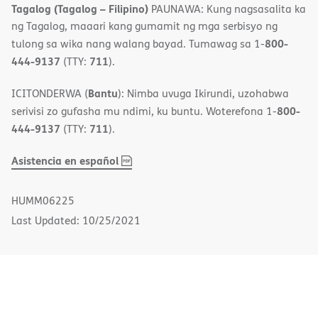
Tagalog (Tagalog – Filipino)
PAUNAWA: Kung nagsasalita ka
ng Tagalog, maaari kang gumamit ng mga serbisyo ng
800-
tulong sa wika nang walang bayad. Tumawag sa 1-
444-9137
711
(TTY:
).
Bantu
ICITONDERWA (
): Nimba uvuga Ikirundi, uzohabwa
800-
serivisi zo gufasha mu ndimi, ku buntu. Woterefona 1-
444-9137
711
(TTY:
).
,
(opens
Asistencia en español
PDF
in
new
HUMM06225
window)
Last Updated: 10/25/2021