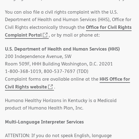
You can also file a civil rights complaint with the U.S.
Department of Health and Human Services (HHS), Office for
Office for Civil Rights
Civil Rights electronically through the
(opens
Complaint Portal
, or by mail or phone at:
in
U.S. Department of Health and Human Services (HHS)
new
200 Independence Avenue, SW
window)
Room 509F, HHH Building Washington, D.C. 20201
1-800-368-1019, 800-537-7697 (TDD)
HHS Office for
Complaint forms are available online at the
(opens
Civil Rights website
.
in
Humana Healthy Horizons in Kentucky is a Medicaid
new
product of Humana Health Plan, Inc.
window)
Multi-Language Interpreter Services
ATTENTION: If you do not speak English, language