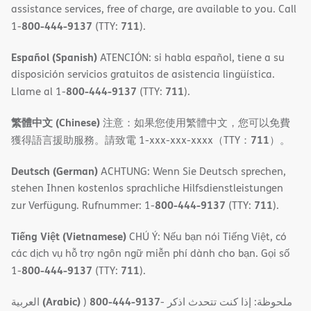
assistance services, free of charge, are available to you. Call
800-444-9137
711
1-
(TTY:
).
Español (Spanish)
ATENCIÓN: si habla español, tiene a su
disposición servicios gratuitos de asistencia lingüística.
800-444-9137
711
Llame al 1-
(TTY:
).
繁體中文 (Chinese)
注意：如果您使用繁體中文，您可以免費
711
獲得語言援助服務。請致電 1-xxx-xxx-xxxx（TTY：
）。
Deutsch (German)
ACHTUNG: Wenn Sie Deutsch sprechen,
stehen Ihnen kostenlos sprachliche Hilfsdienstleistungen
800-444-9137
711
zur Verfügung. Rufnummer: 1-
(TTY:
).
Tiếng Việt (Vietnamese)
CHÚ Ý: Nếu bạn nói Tiếng Việt, có
các dịch vụ hỗ trợ ngôn ngữ miễn phí dành cho bạn. Gọi số
800-444-9137
711
1-
(TTY:
).
(Arabic)
800-444-9137
العربية
)
- ملحوظة: إذا كنت تتحدث اذكر