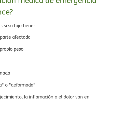
nción médica de emergencia
nce?
si su hijo tiene:
 parte afectada
 propio peso
onada
da" o "deformada"
ojecimiento, la inflamación o el dolor van en