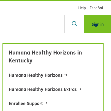
Help
Español
Sign in
scar
Humana Healthy Horizons in
Kentucky
blioteca
Humana Healthy Horizons
dsHealth
Humana Healthy Horizons Extras
Enrollee Support