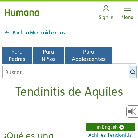
Open
Sign in
Menu
Back to Medicaid extras
Para
Para
Para
Padres
Niños
Adolescentes
Buscar
en
la
Tendinitis de Aquiles
biblioteca
de
KidsHealth
in English
¿Qué es una
Achilles Tendonitis