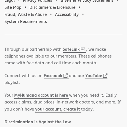
Legal
Privacy Policies
Internet Privacy Statement
Site Map
Disclaimers & Licensure
Fraud, Waste & Abuse
Accessibility
System Requirements
,
(opens
SafeLink
Through our partnership with
, we make
PDF
in
cellphones available to our members. These cellphones
new
come with free data and call time each month.
window)
(opens
(opens
Facebook
YouTube
Connect with us on
and our
in
in
playlist.
new
new
MyHumana account is here
Your
when you need it. Easily
window)
window)
access claims, drug prices, in-network doctors, and more. If
your account, create it
you don’t have
today.
Discrimination is Against the Law