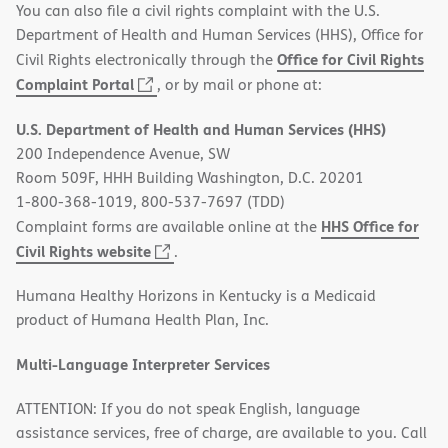
You can also file a civil rights complaint with the U.S.
Department of Health and Human Services (HHS), Office for
Office for Civil Rights
Civil Rights electronically through the
(opens
Complaint Portal
, or by mail or phone at:
in
U.S. Department of Health and Human Services (HHS)
new
200 Independence Avenue, SW
window)
Room 509F, HHH Building Washington, D.C. 20201
1-800-368-1019, 800-537-7697 (TDD)
HHS Office for
Complaint forms are available online at the
(opens
Civil Rights website
.
in
Humana Healthy Horizons in Kentucky is a Medicaid
new
product of Humana Health Plan, Inc.
window)
Multi-Language Interpreter Services
ATTENTION: If you do not speak English, language
assistance services, free of charge, are available to you. Call