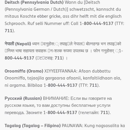
Deitsch (Pennsylvania Dutch)
Wann du [Deitsch
(Pennsylvania German / Dutch)] schwetzscht, kannscht du
mitaus Koschte ebber gricke, ass dihr helft mit die englisch
800-444-9137
Schprooch. Ruf selli Nummer uff: Call 1-
(TTY:
711
).
नेपाली (Nepali)
ध्यान 􀇑दनुहोस:् तपाइ􀉍ले नेपाल􀈣 बोल्नहन्छ भन तपाइ􀉍को
􀇓निम्त भाषा सहायता सवाहरू 􀇓नःशल्क रूपमा उपलब्ध छ । फोन गनुहोसर् ्1-
800-444-9137
711
(􀇑ट􀇑टवाइ:
) ।
Oroomiffa (Oromo)
XIYYEEFFANNAA: Afaan dubbattu
Oroomiffa, tajaajila gargaarsa afaanii, kanfaltiidhaan ala,
800-444-9137
711
ni argama. Bilbilaa 1-
(TTY:
).
Русский (Russian)
ВНИМАНИЕ: Если вы говорите на
русском языке, то вам доступны бесплатные услуги
800-444-9137
711
перевода. Звоните 1-
(телетайп:
).
Tagalog (Tagalog – Filipino)
PAUNAWA: Kung nagsasalita ka