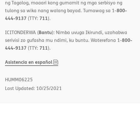
ng Tagalog, maaari kang gumamit ng mga serbisyo ng
800-
tulong sa wika nang walang bayad. Tumawag sa 1-
444-9137
711
(TTY:
).
Bantu
ICITONDERWA (
): Nimba uvuga Ikirundi, uzohabwa
800-
serivisi zo gufasha mu ndimi, ku buntu. Woterefona 1-
444-9137
711
(TTY:
).
,
(opens
Asistencia en español
PDF
in
new
HUMM06225
window)
Last Updated: 10/25/2021