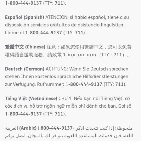
800-444-9137
711
1-
(TTY:
).
Español (Spanish)
ATENCIÓN: si habla español, tiene a su
disposición servicios gratuitos de asistencia lingüística.
800-444-9137
711
Llame al 1-
(TTY:
).
繁體中文 (Chinese)
注意：如果您使用繁體中文，您可以免費
711
獲得語言援助服務。請致電 1-xxx-xxx-xxxx（TTY：
）。
Deutsch (German)
ACHTUNG: Wenn Sie Deutsch sprechen,
stehen Ihnen kostenlos sprachliche Hilfsdienstleistungen
800-444-9137
711
zur Verfügung. Rufnummer: 1-
(TTY:
).
Tiếng Việt (Vietnamese)
CHÚ Ý: Nếu bạn nói Tiếng Việt, có
các dịch vụ hỗ trợ ngôn ngữ miễn phí dành cho bạn. Gọi số
800-444-9137
711
1-
(TTY:
).
(Arabic)
800-444-9137
العربية
)
- ملحوظة: إذا كنت تتحدث اذكر
اللغة، فإن خدمات المساعدة اللغویة تتوافر لك بالمجان. اتصل برقم