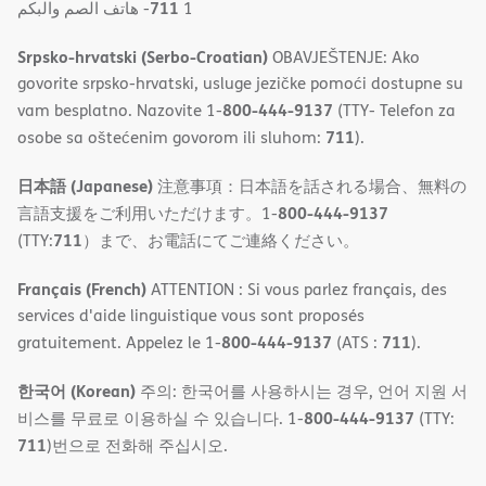
711
- ھاتف الصم والبكم
1
Srpsko-hrvatski (Serbo-Croatian)
OBAVJEŠTENJE: Ako
govorite srpsko-hrvatski, usluge jezičke pomoći dostupne su
800-444-9137
vam besplatno. Nazovite 1-
(TTY- Telefon za
711
osobe sa oštećenim govorom ili sluhom:
).
日本語 (Japanese)
注意事項：日本語を話される場合、無料の
800-444-9137
言語支援をご利用いただけます。1-
711
(TTY:
）まで、お電話にてご連絡ください。
Français (French)
ATTENTION : Si vous parlez français, des
services d'aide linguistique vous sont proposés
800-444-9137
711
gratuitement. Appelez le 1-
(ATS :
).
한국어 (Korean)
주의: 한국어를 사용하시는 경우, 언어 지원 서
800-444-9137
비스를 무료로 이용하실 수 있습니다. 1-
(TTY:
711
)번으로 전화해 주십시오.