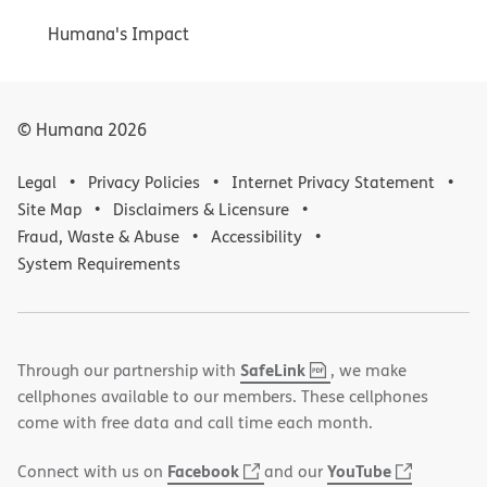
Humana's Impact
© Humana
2026
Legal
Privacy Policies
Internet Privacy Statement
Site Map
Disclaimers & Licensure
Fraud, Waste & Abuse
Accessibility
System Requirements
,
(opens
SafeLink
Through our partnership with
, we make
PDF
in
cellphones available to our members. These cellphones
new
come with free data and call time each month.
window)
(opens
(opens
Facebook
YouTube
Connect with us on
and our