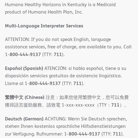
Humana Healthy Horizons in Kentucky is a Medicaid
new
product of Humana Health Plan, Inc.
window)
Multi-Language Interpreter Services
ATTENTION: If you do not speak English, language
assistance services, free of charge, are available to you. Call
800-444-9137
711
1-
(TTY:
).
Español (Spanish)
ATENCIÓN: si habla español, tiene a su
disposición servicios gratuitos de asistencia lingüística.
800-444-9137
711
Llame al 1-
(TTY:
).
繁體中文 (Chinese)
注意：如果您使用繁體中文，您可以免費
711
獲得語言援助服務。請致電 1-xxx-xxx-xxxx（TTY：
）。
Deutsch (German)
ACHTUNG: Wenn Sie Deutsch sprechen,
stehen Ihnen kostenlos sprachliche Hilfsdienstleistungen
800-444-9137
711
zur Verfügung. Rufnummer: 1-
(TTY:
).