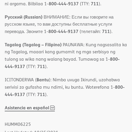
800-444-9137
711
ni argama. Bilbilaa 1-
(TTY:
).
Русский (Russian)
ВНИМАНИЕ: Если вы говорите на
русском языке, то вам доступны бесплатные услуги
800-444-9137
711
перевода. Звоните 1-
(телетайп:
).
Tagalog (Tagalog – Filipino)
PAUNAWA: Kung nagsasalita ka
ng Tagalog, maaari kang gumamit ng mga serbisyo ng
800-
tulong sa wika nang walang bayad. Tumawag sa 1-
444-9137
711
(TTY:
).
Bantu
ICITONDERWA (
): Nimba uvuga Ikirundi, uzohabwa
800-
serivisi zo gufasha mu ndimi, ku buntu. Woterefona 1-
444-9137
711
(TTY:
).
,
(opens
Asistencia en español
PDF
in
new
HUMM06225
window)