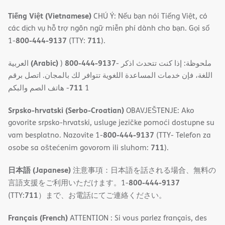
Tiếng Việt (Vietnamese)
CHÚ Ý: Nếu bạn nói Tiếng Việt, có
các dịch vụ hỗ trợ ngôn ngữ miễn phí dành cho bạn. Gọi số
800-444-9137
711
1-
(TTY:
).
(Arabic)
800-444-9137
العربية
)
- ملحوظة: إذا كنت تتحدث اذكر
اللغة، فإن خدمات المساعدة اللغویة تتوافر لك بالمجان. اتصل برقم
711
- ھاتف الصم والبكم
1
Srpsko-hrvatski (Serbo-Croatian)
OBAVJEŠTENJE: Ako
govorite srpsko-hrvatski, usluge jezičke pomoći dostupne su
800-444-9137
vam besplatno. Nazovite 1-
(TTY- Telefon za
711
osobe sa oštećenim govorom ili sluhom:
).
日本語 (Japanese)
注意事項：日本語を話される場合、無料の
800-444-9137
言語支援をご利用いただけます。1-
711
(TTY:
）まで、お電話にてご連絡ください。
Français (French)
ATTENTION : Si vous parlez français, des