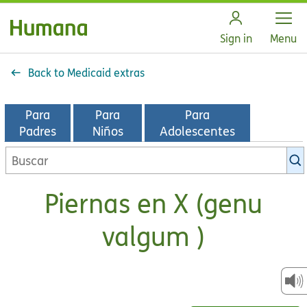
Open
Sign in
Menu
Back to Medicaid extras
Para
Para
Para
Padres
Niños
Adolescentes
Buscar
en
la
Piernas en X (genu
biblioteca
de
valgum )
KidsHealth