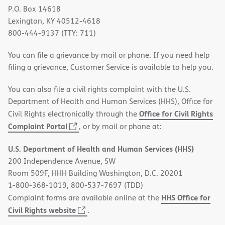
P.O. Box 14618
Lexington, KY 40512-4618
800-444-9137 (TTY: 711)
You can file a grievance by mail or phone. If you need help
filing a grievance, Customer Service is available to help you.
You can also file a civil rights complaint with the U.S.
Department of Health and Human Services (HHS), Office for
Office for Civil Rights
Civil Rights electronically through the
(opens
Complaint Portal
, or by mail or phone at:
in
U.S. Department of Health and Human Services (HHS)
new
200 Independence Avenue, SW
window)
Room 509F, HHH Building Washington, D.C. 20201
1-800-368-1019, 800-537-7697 (TDD)
HHS Office for
Complaint forms are available online at the
(opens
Civil Rights website
.
in