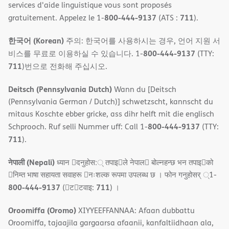
services d'aide linguistique vous sont proposés
800-444-9137
711
gratuitement. Appelez le 1-
(ATS :
).
한국어 (Korean)
주의: 한국어를 사용하시는 경우, 언어 지원 서
800-444-9137
비스를 무료로 이용하실 수 있습니다. 1-
(TTY:
711
)번으로 전화해 주십시오.
Deitsch (Pennsylvania Dutch)
Wann du [Deitsch
(Pennsylvania German / Dutch)] schwetzscht, kannscht du
mitaus Koschte ebber gricke, ass dihr helft mit die englisch
800-444-9137
Schprooch. Ruf selli Nummer uff: Call 1-
(TTY:
711
).
नेपाली (Nepali)
ध्यान 􀇑दनुहोस:् तपाइ􀉍ले नेपाल􀈣 बोल्नहन्छ भन तपाइ􀉍को
􀇓निम्त भाषा सहायता सवाहरू 􀇓नःशल्क रूपमा उपलब्ध छ । फोन गनुहोसर् ्1-
800-444-9137
711
(􀇑ट􀇑टवाइ:
) ।
Oroomiffa (Oromo)
XIYYEEFFANNAA: Afaan dubbattu
Oroomiffa, tajaajila gargaarsa afaanii, kanfaltiidhaan ala,