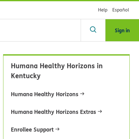
Help
Español
Sign in
scar
Humana Healthy Horizons in
Kentucky
blioteca
Humana Healthy Horizons
dsHealth
Humana Healthy Horizons Extras
Enrollee Support