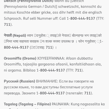
Deitsch (Pennsylvania Dutch)
Wann du [Deitsch
(Pennsylvania German / Dutch)] schwetzscht, kannscht du
mitaus Koschte ebber gricke, ass dihr helft mit die englisch
800-444-9137
Schprooch. Ruf selli Nummer uff: Call 1-
(TTY:
711
).
नेपाली (Nepali)
ध्यान 􀇑दनुहोस:् तपाइ􀉍ले नेपाल􀈣 बोल्नहन्छ भन तपाइ􀉍को
􀇓निम्त भाषा सहायता सवाहरू 􀇓नःशल्क रूपमा उपलब्ध छ । फोन गनुहोसर् ्1-
800-444-9137
711
(􀇑ट􀇑टवाइ:
) ।
Oroomiffa (Oromo)
XIYYEEFFANNAA: Afaan dubbattu
Oroomiffa, tajaajila gargaarsa afaanii, kanfaltiidhaan ala,
800-444-9137
711
ni argama. Bilbilaa 1-
(TTY:
).
Русский (Russian)
ВНИМАНИЕ: Если вы говорите на
русском языке, то вам доступны бесплатные услуги
800-444-9137
711
перевода. Звоните 1-
(телетайп:
).
Tagalog (Tagalog – Filipino)
PAUNAWA: Kung nagsasalita ka