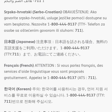
711
- ھاتف الصم والبكم
1
Srpsko-hrvatski (Serbo-Croatian)
OBAVJEŠTENJE: Ako
govorite srpsko-hrvatski, usluge jezičke pomoći dostupne su
800-444-9137
vam besplatno. Nazovite 1-
(TTY- Telefon za
711
osobe sa oštećenim govorom ili sluhom:
).
日本語 (Japanese)
注意事項：日本語を話される場合、無料の
800-444-9137
言語支援をご利用いただけます。1-
711
(TTY:
）まで、お電話にてご連絡ください。
Français (French)
ATTENTION : Si vous parlez français, des
services d'aide linguistique vous sont proposés
800-444-9137
711
gratuitement. Appelez le 1-
(ATS :
).
한국어 (Korean)
주의: 한국어를 사용하시는 경우, 언어 지원 서
800-444-9137
비스를 무료로 이용하실 수 있습니다. 1-
(TTY:
711
)번으로 전화해 주십시오.