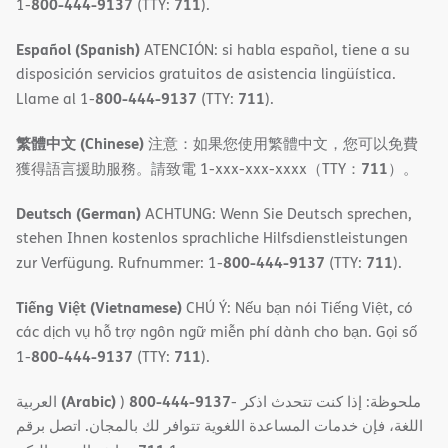
800-444-9137
711
1-
(TTY:
).
Español (Spanish)
ATENCIÓN: si habla español, tiene a su
disposición servicios gratuitos de asistencia lingüística.
800-444-9137
711
Llame al 1-
(TTY:
).
繁體中文 (Chinese)
注意：如果您使用繁體中文，您可以免費
711
獲得語言援助服務。請致電 1-xxx-xxx-xxxx（TTY：
）。
Deutsch (German)
ACHTUNG: Wenn Sie Deutsch sprechen,
stehen Ihnen kostenlos sprachliche Hilfsdienstleistungen
800-444-9137
711
zur Verfügung. Rufnummer: 1-
(TTY:
).
Tiếng Việt (Vietnamese)
CHÚ Ý: Nếu bạn nói Tiếng Việt, có
các dịch vụ hỗ trợ ngôn ngữ miễn phí dành cho bạn. Gọi số
800-444-9137
711
1-
(TTY:
).
(Arabic)
800-444-9137
العربية
)
- ملحوظة: إذا كنت تتحدث اذكر
اللغة، فإن خدمات المساعدة اللغویة تتوافر لك بالمجان. اتصل برقم