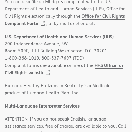
You can also file a civil rights complaint with the U.S.
Department of Health and Human Services (HHS), Office for
Office for Civil Rights
Civil Rights electronically through the
(opens
Complaint Portal
, or by mail or phone at:
in
U.S. Department of Health and Human Services (HHS)
new
200 Independence Avenue, SW
window)
Room 509F, HHH Building Washington, D.C. 20201
1-800-368-1019, 800-537-7697 (TDD)
HHS Office for
Complaint forms are available online at the
(opens
Civil Rights website
.
in
Humana Healthy Horizons in Kentucky is a Medicaid
new
product of Humana Health Plan, Inc.
window)
Multi-Language Interpreter Services
ATTENTION: If you do not speak English, language
assistance services, free of charge, are available to you. Call