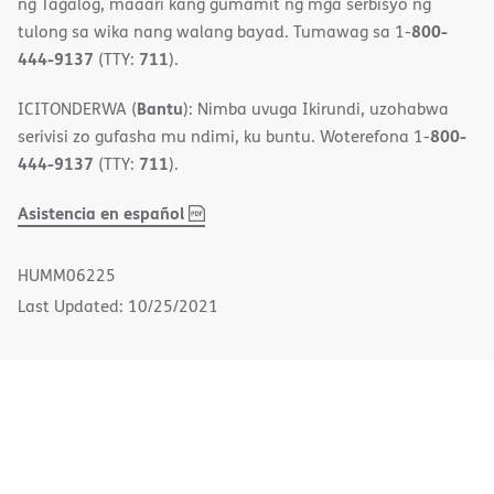
ng Tagalog, maaari kang gumamit ng mga serbisyo ng
800-
tulong sa wika nang walang bayad. Tumawag sa 1-
444-9137
711
(TTY:
).
Bantu
ICITONDERWA (
): Nimba uvuga Ikirundi, uzohabwa
800-
serivisi zo gufasha mu ndimi, ku buntu. Woterefona 1-
444-9137
711
(TTY:
).
,
(opens
Asistencia en español
PDF
in
new
HUMM06225
window)
Last Updated: 10/25/2021