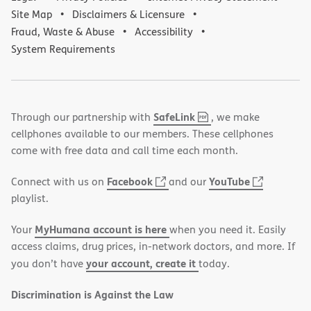
Site Map
Disclaimers & Licensure
Fraud, Waste & Abuse
Accessibility
System Requirements
,
(opens
SafeLink
Through our partnership with
, we make
PDF
in
cellphones available to our members. These cellphones
new
come with free data and call time each month.
window)
(opens
(opens
Facebook
YouTube
Connect with us on
and our
in
in
playlist.
new
new
MyHumana account is here
Your
when you need it. Easily
window)
window)
access claims, drug prices, in-network doctors, and more. If
your account, create it
you don’t have
today.
Discrimination is Against the Law