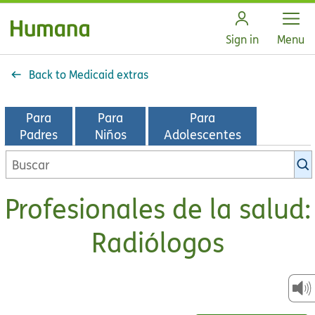
Open
Sign in
Menu
Back to Medicaid extras
Para
Para
Para
Padres
Niños
Adolescentes
Buscar
en
la
Profesionales de la salud:
biblioteca
de
Radiólogos
KidsHealth