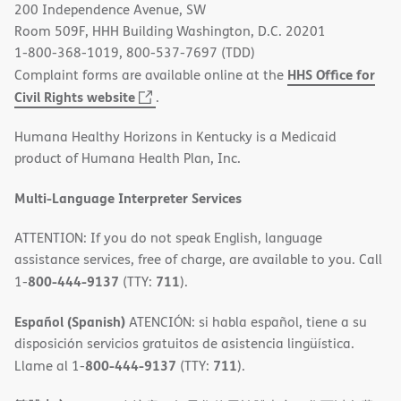
200 Independence Avenue, SW
window)
Room 509F, HHH Building Washington, D.C. 20201
1-800-368-1019, 800-537-7697 (TDD)
HHS Office for
Complaint forms are available online at the
(opens
Civil Rights website
.
in
Humana Healthy Horizons in Kentucky is a Medicaid
new
product of Humana Health Plan, Inc.
window)
Multi-Language Interpreter Services
ATTENTION: If you do not speak English, language
assistance services, free of charge, are available to you. Call
800-444-9137
711
1-
(TTY:
).
Español (Spanish)
ATENCIÓN: si habla español, tiene a su
disposición servicios gratuitos de asistencia lingüística.
800-444-9137
711
Llame al 1-
(TTY:
).