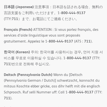
日本語 (Japanese)
注意事項：日本語を話される場合、無料の
800-444-9137
言語支援をご利用いただけます。1-
711
(TTY:
）まで、お電話にてご連絡ください。
Français (French)
ATTENTION : Si vous parlez français, des
services d'aide linguistique vous sont proposés
800-444-9137
711
gratuitement. Appelez le 1-
(ATS :
).
한국어 (Korean)
주의: 한국어를 사용하시는 경우, 언어 지원 서
800-444-9137
비스를 무료로 이용하실 수 있습니다. 1-
(TTY:
711
)번으로 전화해 주십시오.
Deitsch (Pennsylvania Dutch)
Wann du [Deitsch
(Pennsylvania German / Dutch)] schwetzscht, kannscht du
mitaus Koschte ebber gricke, ass dihr helft mit die englisch
800-444-9137
Schprooch. Ruf selli Nummer uff: Call 1-
(TTY:
711
).