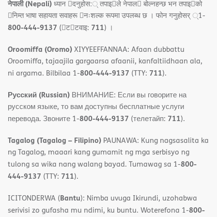
नेपाली (Nepali)
ध्यान 􀇑दनुहोस:् तपाइ􀉍ले नेपाल􀈣 बोल्नहन्छ भन तपाइ􀉍को
􀇓निम्त भाषा सहायता सवाहरू 􀇓नःशल्क रूपमा उपलब्ध छ । फोन गनुहोसर् ्1-
800-444-9137
711
(􀇑ट􀇑टवाइ:
) ।
Oroomiffa (Oromo)
XIYYEEFFANNAA: Afaan dubbattu
Oroomiffa, tajaajila gargaarsa afaanii, kanfaltiidhaan ala,
800-444-9137
711
ni argama. Bilbilaa 1-
(TTY:
).
Русский (Russian)
ВНИМАНИЕ: Если вы говорите на
русском языке, то вам доступны бесплатные услуги
800-444-9137
711
перевода. Звоните 1-
(телетайп:
).
Tagalog (Tagalog – Filipino)
PAUNAWA: Kung nagsasalita ka
ng Tagalog, maaari kang gumamit ng mga serbisyo ng
800-
tulong sa wika nang walang bayad. Tumawag sa 1-
444-9137
711
(TTY:
).
Bantu
ICITONDERWA (
): Nimba uvuga Ikirundi, uzohabwa
800-
serivisi zo gufasha mu ndimi, ku buntu. Woterefona 1-