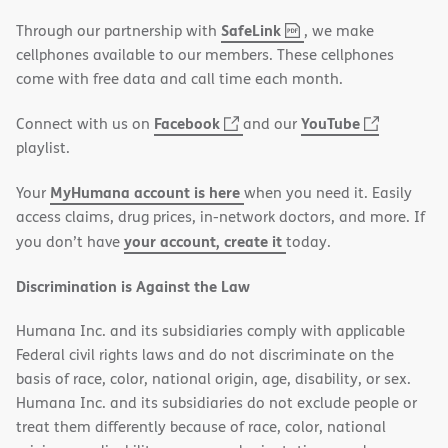
,
(opens
SafeLink
Through our partnership with
, we make
PDF
in
cellphones available to our members. These cellphones
new
come with free data and call time each month.
window)
(opens
(opens
Facebook
YouTube
Connect with us on
and our
in
in
playlist.
new
new
MyHumana account is here
Your
when you need it. Easily
window)
window)
access claims, drug prices, in-network doctors, and more. If
your account, create it
you don’t have
today.
Discrimination is Against the Law
Humana Inc. and its subsidiaries comply with applicable
Federal civil rights laws and do not discriminate on the
basis of race, color, national origin, age, disability, or sex.
Humana Inc. and its subsidiaries do not exclude people or
treat them differently because of race, color, national