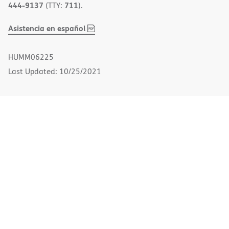
444-9137
711
(TTY:
).
,
(opens
Asistencia en español
PDF
in
new
HUMM06225
window)
Last Updated: 10/25/2021