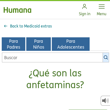
Open
Sign in
Menu
Back to Medicaid extras
Para
Para
Para
Padres
Niños
Adolescentes
Buscar
en
la
¿Qué son las
biblioteca
de
anfetaminas?
KidsHealth