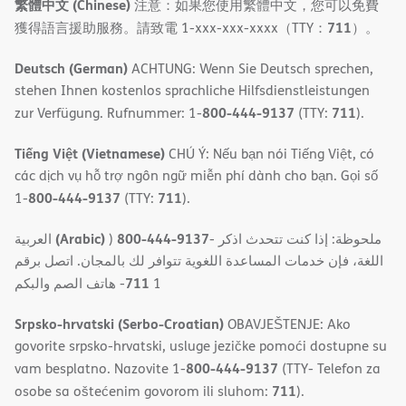
繁體中文 (Chinese)
注意：如果您使用繁體中文，您可以免費
711
獲得語言援助服務。請致電 1-xxx-xxx-xxxx（TTY：
）。
Deutsch (German)
ACHTUNG: Wenn Sie Deutsch sprechen,
stehen Ihnen kostenlos sprachliche Hilfsdienstleistungen
800-444-9137
711
zur Verfügung. Rufnummer: 1-
(TTY:
).
Tiếng Việt (Vietnamese)
CHÚ Ý: Nếu bạn nói Tiếng Việt, có
các dịch vụ hỗ trợ ngôn ngữ miễn phí dành cho bạn. Gọi số
800-444-9137
711
1-
(TTY:
).
(Arabic)
800-444-9137
العربية
)
- ملحوظة: إذا كنت تتحدث اذكر
اللغة، فإن خدمات المساعدة اللغویة تتوافر لك بالمجان. اتصل برقم
711
- ھاتف الصم والبكم
1
Srpsko-hrvatski (Serbo-Croatian)
OBAVJEŠTENJE: Ako
govorite srpsko-hrvatski, usluge jezičke pomoći dostupne su
800-444-9137
vam besplatno. Nazovite 1-
(TTY- Telefon za
711
osobe sa oštećenim govorom ili sluhom:
).