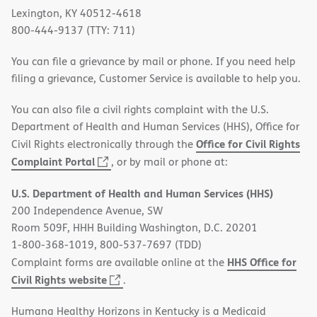
Lexington, KY 40512-4618
800-444-9137 (TTY: 711)
You can file a grievance by mail or phone. If you need help
filing a grievance, Customer Service is available to help you.
You can also file a civil rights complaint with the U.S.
Department of Health and Human Services (HHS), Office for
Office for Civil Rights
Civil Rights electronically through the
(opens
Complaint Portal
, or by mail or phone at:
in
U.S. Department of Health and Human Services (HHS)
new
200 Independence Avenue, SW
window)
Room 509F, HHH Building Washington, D.C. 20201
1-800-368-1019, 800-537-7697 (TDD)
HHS Office for
Complaint forms are available online at the
(opens
Civil Rights website
.
in
Humana Healthy Horizons in Kentucky is a Medicaid
new