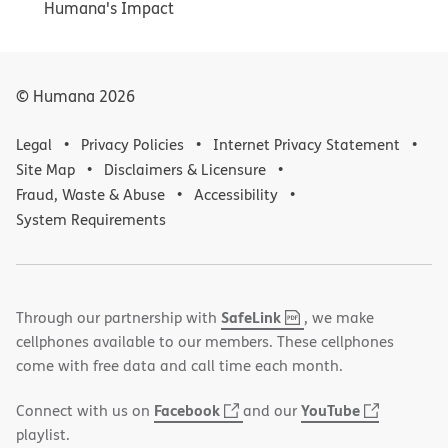
Humana's Impact
© Humana
2026
Legal
Privacy Policies
Internet Privacy Statement
Site Map
Disclaimers & Licensure
Fraud, Waste & Abuse
Accessibility
System Requirements
,
(opens
SafeLink
Through our partnership with
, we make
PDF
in
cellphones available to our members. These cellphones
new
come with free data and call time each month.
window)
(opens
(opens
Facebook
YouTube
Connect with us on
and our
in
in
playlist.