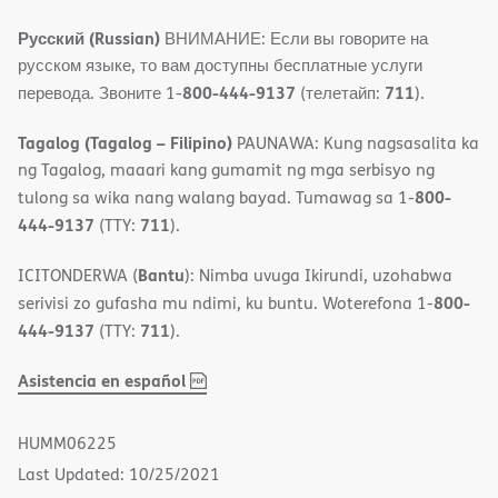
Русский (Russian)
ВНИМАНИЕ: Если вы говорите на
русском языке, то вам доступны бесплатные услуги
800-444-9137
711
перевода. Звоните 1-
(телетайп:
).
Tagalog (Tagalog – Filipino)
PAUNAWA: Kung nagsasalita ka
ng Tagalog, maaari kang gumamit ng mga serbisyo ng
800-
tulong sa wika nang walang bayad. Tumawag sa 1-
444-9137
711
(TTY:
).
Bantu
ICITONDERWA (
): Nimba uvuga Ikirundi, uzohabwa
800-
serivisi zo gufasha mu ndimi, ku buntu. Woterefona 1-
444-9137
711
(TTY:
).
,
(opens
Asistencia en español
PDF
in
new
HUMM06225
window)
Last Updated: 10/25/2021