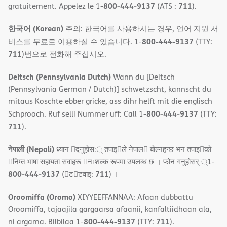
800-444-9137
711
gratuitement. Appelez le 1-
(ATS :
).
한국어 (Korean)
주의: 한국어를 사용하시는 경우, 언어 지원 서
800-444-9137
비스를 무료로 이용하실 수 있습니다. 1-
(TTY:
711
)번으로 전화해 주십시오.
Deitsch (Pennsylvania Dutch)
Wann du [Deitsch
(Pennsylvania German / Dutch)] schwetzscht, kannscht du
mitaus Koschte ebber gricke, ass dihr helft mit die englisch
800-444-9137
Schprooch. Ruf selli Nummer uff: Call 1-
(TTY:
711
).
नेपाली (Nepali)
ध्यान 􀇑दनुहोस:् तपाइ􀉍ले नेपाल􀈣 बोल्नहन्छ भन तपाइ􀉍को
􀇓निम्त भाषा सहायता सवाहरू 􀇓नःशल्क रूपमा उपलब्ध छ । फोन गनुहोसर् ्1-
800-444-9137
711
(􀇑ट􀇑टवाइ:
) ।
Oroomiffa (Oromo)
XIYYEEFFANNAA: Afaan dubbattu
Oroomiffa, tajaajila gargaarsa afaanii, kanfaltiidhaan ala,
800-444-9137
711
ni argama. Bilbilaa 1-
(TTY:
).