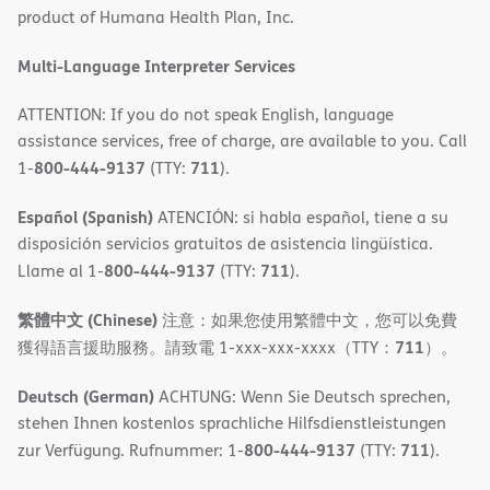
product of Humana Health Plan, Inc.
window)
Multi-Language Interpreter Services
ATTENTION: If you do not speak English, language
assistance services, free of charge, are available to you. Call
800-444-9137
711
1-
(TTY:
).
Español (Spanish)
ATENCIÓN: si habla español, tiene a su
disposición servicios gratuitos de asistencia lingüística.
800-444-9137
711
Llame al 1-
(TTY:
).
繁體中文 (Chinese)
注意：如果您使用繁體中文，您可以免費
711
獲得語言援助服務。請致電 1-xxx-xxx-xxxx（TTY：
）。
Deutsch (German)
ACHTUNG: Wenn Sie Deutsch sprechen,
stehen Ihnen kostenlos sprachliche Hilfsdienstleistungen
800-444-9137
711
zur Verfügung. Rufnummer: 1-
(TTY:
).