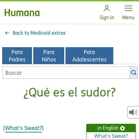
Open
Sign in
Menu
Back to Medicaid extras
Para
Para
Para
Padres
Niños
Adolescentes
Buscar
en
la
¿Qué es el sudor?
biblioteca
de
KidsHealth
(
What's Sweat?
)
in English
What's Sweat?