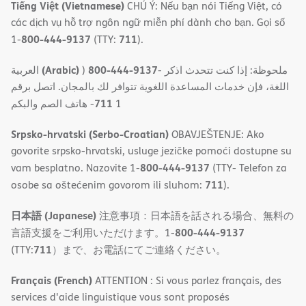
Tiếng Việt (Vietnamese)
CHÚ Ý: Nếu bạn nói Tiếng Việt, có
các dịch vụ hỗ trợ ngôn ngữ miễn phí dành cho bạn. Gọi số
800-444-9137
711
1-
(TTY:
).
(Arabic)
800-444-9137
العربية
)
- ملحوظة: إذا كنت تتحدث اذكر
اللغة، فإن خدمات المساعدة اللغویة تتوافر لك بالمجان. اتصل برقم
711
- ھاتف الصم والبكم
1
Srpsko-hrvatski (Serbo-Croatian)
OBAVJEŠTENJE: Ako
govorite srpsko-hrvatski, usluge jezičke pomoći dostupne su
800-444-9137
vam besplatno. Nazovite 1-
(TTY- Telefon za
711
osobe sa oštećenim govorom ili sluhom:
).
日本語 (Japanese)
注意事項：日本語を話される場合、無料の
800-444-9137
言語支援をご利用いただけます。1-
711
(TTY:
）まで、お電話にてご連絡ください。
Français (French)
ATTENTION : Si vous parlez français, des
services d'aide linguistique vous sont proposés