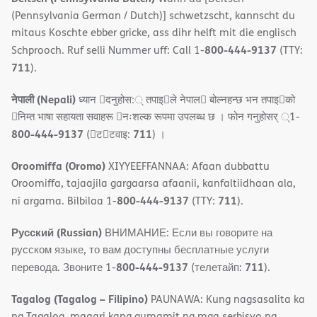
(Pennsylvania German / Dutch)] schwetzscht, kannscht du
mitaus Koschte ebber gricke, ass dihr helft mit die englisch
800-444-9137
Schprooch. Ruf selli Nummer uff: Call 1-
(TTY:
711
).
नेपाली (Nepali)
ध्यान 􀇑दनुहोस:् तपाइ􀉍ले नेपाल􀈣 बोल्नहन्छ भन तपाइ􀉍को
􀇓निम्त भाषा सहायता सवाहरू 􀇓नःशल्क रूपमा उपलब्ध छ । फोन गनुहोसर् ्1-
800-444-9137
711
(􀇑ट􀇑टवाइ:
) ।
Oroomiffa (Oromo)
XIYYEEFFANNAA: Afaan dubbattu
Oroomiffa, tajaajila gargaarsa afaanii, kanfaltiidhaan ala,
800-444-9137
711
ni argama. Bilbilaa 1-
(TTY:
).
Русский (Russian)
ВНИМАНИЕ: Если вы говорите на
русском языке, то вам доступны бесплатные услуги
800-444-9137
711
перевода. Звоните 1-
(телетайп:
).
Tagalog (Tagalog – Filipino)
PAUNAWA: Kung nagsasalita ka
ng Tagalog, maaari kang gumamit ng mga serbisyo ng