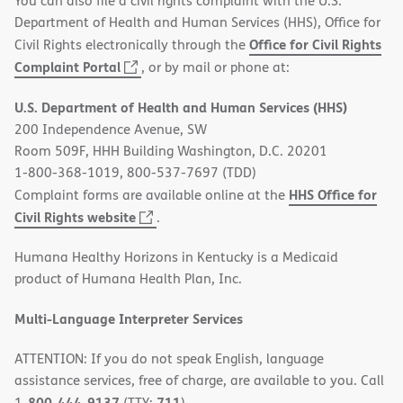
You can also file a civil rights complaint with the U.S.
Department of Health and Human Services (HHS), Office for
Office for Civil Rights
Civil Rights electronically through the
(opens
Complaint Portal
, or by mail or phone at:
in
U.S. Department of Health and Human Services (HHS)
new
200 Independence Avenue, SW
window)
Room 509F, HHH Building Washington, D.C. 20201
1-800-368-1019, 800-537-7697 (TDD)
HHS Office for
Complaint forms are available online at the
(opens
Civil Rights website
.
in
Humana Healthy Horizons in Kentucky is a Medicaid
new
product of Humana Health Plan, Inc.
window)
Multi-Language Interpreter Services
ATTENTION: If you do not speak English, language
assistance services, free of charge, are available to you. Call
800-444-9137
711
1-
(TTY:
).