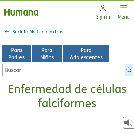
Open
Sign in
Menu
Back to Medicaid extras
Para
Para
Para
Padres
Niños
Adolescentes
Buscar
en
la
Enfermedad de células
biblioteca
de
falciformes
KidsHealth