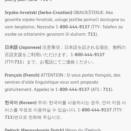
Srpsko-hrvatski (Serbo-Croatian)
OBAVJEŠTENJE: Ako
govorite srpsko-hrvatski, usluge jezičke pomoći dostupne su
800-444-9137
vam besplatno. Nazovite 1-
(TTY- Telefon za
711
osobe sa oštećenim govorom ili sluhom:
).
日本語 (Japanese)
注意事項：日本語を話される場合、無料の
800-444-9137
言語支援をご利用いただけます。1-
711
(TTY:
）まで、お電話にてご連絡ください。
Français (French)
ATTENTION : Si vous parlez français, des
services d'aide linguistique vous sont proposés
800-444-9137
711
gratuitement. Appelez le 1-
(ATS :
).
한국어 (Korean)
주의: 한국어를 사용하시는 경우, 언어 지원 서
800-444-9137
비스를 무료로 이용하실 수 있습니다. 1-
(TTY:
711
)번으로 전화해 주십시오.
Deitsch (Pennsylvania Dutch)
Wann du [Deitsch