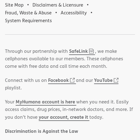
Site Map
Disclaimers & Licensure
Fraud, Waste & Abuse
Accessibility
System Requirements
,
(opens
SafeLink
Through our partnership with
, we make
PDF
in
cellphones available to our members. These cellphones
new
come with free data and call time each month.
window)
(opens
(opens
Facebook
YouTube
Connect with us on
and our
in
in
playlist.
new
new
MyHumana account is here
Your
when you need it. Easily
window)
window)
access claims, drug prices, in-network doctors, and more. If
your account, create it
you don’t have
today.
Discrimination is Against the Law