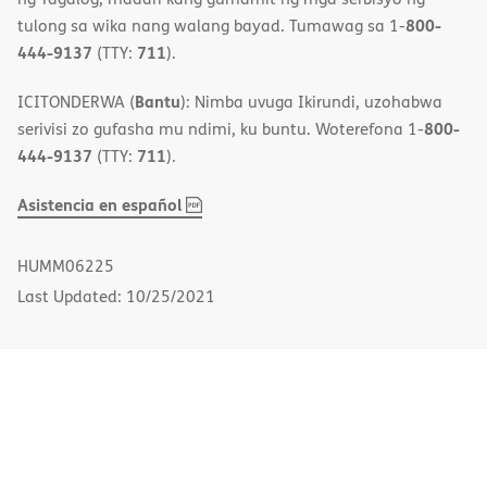
800-
tulong sa wika nang walang bayad. Tumawag sa 1-
444-9137
711
(TTY:
).
Bantu
ICITONDERWA (
): Nimba uvuga Ikirundi, uzohabwa
800-
serivisi zo gufasha mu ndimi, ku buntu. Woterefona 1-
444-9137
711
(TTY:
).
,
(opens
Asistencia en español
PDF
in
new
HUMM06225
window)
Last Updated: 10/25/2021