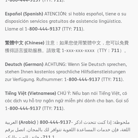
Español (Spanish)
ATENCIÓN: si habla español, tiene a su
disposición servicios gratuitos de asistencia lingüística.
800-444-9137
711
Llame al 1-
(TTY:
).
繁體中文 (Chinese)
注意：如果您使用繁體中文，您可以免費
711
獲得語言援助服務。請致電 1-xxx-xxx-xxxx（TTY：
）。
Deutsch (German)
ACHTUNG: Wenn Sie Deutsch sprechen,
stehen Ihnen kostenlos sprachliche Hilfsdienstleistungen
800-444-9137
711
zur Verfügung. Rufnummer: 1-
(TTY:
).
Tiếng Việt (Vietnamese)
CHÚ Ý: Nếu bạn nói Tiếng Việt, có
các dịch vụ hỗ trợ ngôn ngữ miễn phí dành cho bạn. Gọi số
800-444-9137
711
1-
(TTY:
).
(Arabic)
800-444-9137
العربية
)
- ملحوظة: إذا كنت تتحدث اذكر
اللغة، فإن خدمات المساعدة اللغویة تتوافر لك بالمجان. اتصل برقم
711
- ھاتف الصم والبكم
1