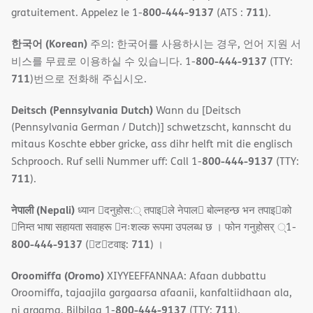
800-444-9137
711
gratuitement. Appelez le 1-
(ATS :
).
한국어 (Korean)
주의: 한국어를 사용하시는 경우, 언어 지원 서
800-444-9137
비스를 무료로 이용하실 수 있습니다. 1-
(TTY:
711
)번으로 전화해 주십시오.
Deitsch (Pennsylvania Dutch)
Wann du [Deitsch
(Pennsylvania German / Dutch)] schwetzscht, kannscht du
mitaus Koschte ebber gricke, ass dihr helft mit die englisch
800-444-9137
Schprooch. Ruf selli Nummer uff: Call 1-
(TTY:
711
).
नेपाली (Nepali)
ध्यान 􀇑दनुहोस:् तपाइ􀉍ले नेपाल􀈣 बोल्नहन्छ भन तपाइ􀉍को
􀇓निम्त भाषा सहायता सवाहरू 􀇓नःशल्क रूपमा उपलब्ध छ । फोन गनुहोसर् ्1-
800-444-9137
711
(􀇑ट􀇑टवाइ:
) ।
Oroomiffa (Oromo)
XIYYEEFFANNAA: Afaan dubbattu
Oroomiffa, tajaajila gargaarsa afaanii, kanfaltiidhaan ala,
800-444-9137
711
ni argama. Bilbilaa 1-
(TTY:
).