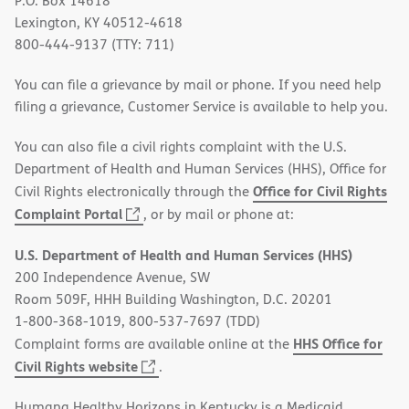
P.O. Box 14618
Lexington, KY 40512-4618
800-444-9137 (TTY: 711)
You can file a grievance by mail or phone. If you need help
filing a grievance, Customer Service is available to help you.
You can also file a civil rights complaint with the U.S.
Department of Health and Human Services (HHS), Office for
Office for Civil Rights
Civil Rights electronically through the
(opens
Complaint Portal
, or by mail or phone at:
in
U.S. Department of Health and Human Services (HHS)
new
200 Independence Avenue, SW
window)
Room 509F, HHH Building Washington, D.C. 20201
1-800-368-1019, 800-537-7697 (TDD)
HHS Office for
Complaint forms are available online at the
(opens
Civil Rights website
.
in
Humana Healthy Horizons in Kentucky is a Medicaid
new