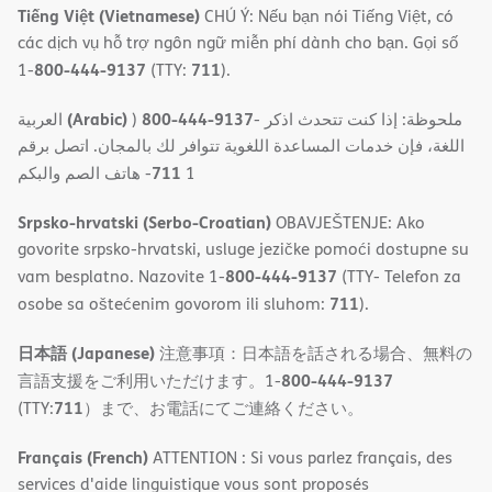
Tiếng Việt (Vietnamese)
CHÚ Ý: Nếu bạn nói Tiếng Việt, có
các dịch vụ hỗ trợ ngôn ngữ miễn phí dành cho bạn. Gọi số
800-444-9137
711
1-
(TTY:
).
(Arabic)
800-444-9137
العربية
)
- ملحوظة: إذا كنت تتحدث اذكر
اللغة، فإن خدمات المساعدة اللغویة تتوافر لك بالمجان. اتصل برقم
711
- ھاتف الصم والبكم
1
Srpsko-hrvatski (Serbo-Croatian)
OBAVJEŠTENJE: Ako
govorite srpsko-hrvatski, usluge jezičke pomoći dostupne su
800-444-9137
vam besplatno. Nazovite 1-
(TTY- Telefon za
711
osobe sa oštećenim govorom ili sluhom:
).
日本語 (Japanese)
注意事項：日本語を話される場合、無料の
800-444-9137
言語支援をご利用いただけます。1-
711
(TTY:
）まで、お電話にてご連絡ください。
Français (French)
ATTENTION : Si vous parlez français, des
services d'aide linguistique vous sont proposés