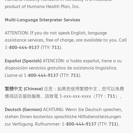
product of Humana Health Plan, Inc.
window)
Multi-Language Interpreter Services
ATTENTION: If you do not speak English, language
assistance services, free of charge, are available to you. Call
800-444-9137
711
1-
(TTY:
).
Español (Spanish)
ATENCIÓN: si habla español, tiene a su
disposición servicios gratuitos de asistencia lingüística.
800-444-9137
711
Llame al 1-
(TTY:
).
繁體中文 (Chinese)
注意：如果您使用繁體中文，您可以免費
711
獲得語言援助服務。請致電 1-xxx-xxx-xxxx（TTY：
）。
Deutsch (German)
ACHTUNG: Wenn Sie Deutsch sprechen,
stehen Ihnen kostenlos sprachliche Hilfsdienstleistungen
800-444-9137
711
zur Verfügung. Rufnummer: 1-
(TTY:
).