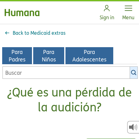
Open
Sign in
Menu
Back to Medicaid extras
Para
Para
Para
Padres
Niños
Adolescentes
Buscar
en
la
¿Qué es una pérdida de
biblioteca
de
la audición?
KidsHealth