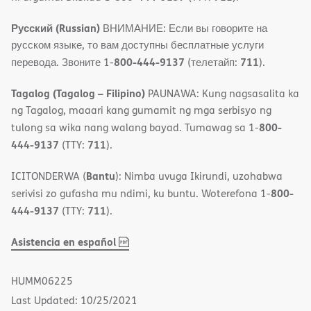
Русский (Russian)
ВНИМАНИЕ: Если вы говорите на
русском языке, то вам доступны бесплатные услуги
800-444-9137
711
перевода. Звоните 1-
(телетайп:
).
Tagalog (Tagalog – Filipino)
PAUNAWA: Kung nagsasalita ka
ng Tagalog, maaari kang gumamit ng mga serbisyo ng
800-
tulong sa wika nang walang bayad. Tumawag sa 1-
444-9137
711
(TTY:
).
Bantu
ICITONDERWA (
): Nimba uvuga Ikirundi, uzohabwa
800-
serivisi zo gufasha mu ndimi, ku buntu. Woterefona 1-
444-9137
711
(TTY:
).
,
(opens
Asistencia en español
PDF
in
new
HUMM06225
window)
Last Updated: 10/25/2021