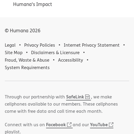
Humana's Impact
© Humana
2026
Legal
Privacy Policies
Internet Privacy Statement
Site Map
Disclaimers & Licensure
Fraud, Waste & Abuse
Accessibility
System Requirements
,
(opens
SafeLink
Through our partnership with
, we make
PDF
in
cellphones available to our members. These cellphones
new
come with free data and call time each month.
window)
(opens
(opens
Facebook
YouTube
Connect with us on
and our
in
in
playlist.