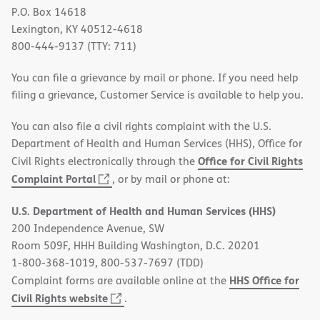
P.O. Box 14618
Lexington, KY 40512-4618
800-444-9137 (TTY: 711)
You can file a grievance by mail or phone. If you need help
filing a grievance, Customer Service is available to help you.
You can also file a civil rights complaint with the U.S.
Department of Health and Human Services (HHS), Office for
Office for Civil Rights
Civil Rights electronically through the
(opens
Complaint Portal
, or by mail or phone at:
in
U.S. Department of Health and Human Services (HHS)
new
200 Independence Avenue, SW
window)
Room 509F, HHH Building Washington, D.C. 20201
1-800-368-1019, 800-537-7697 (TDD)
HHS Office for
Complaint forms are available online at the
(opens
Civil Rights website
.
in