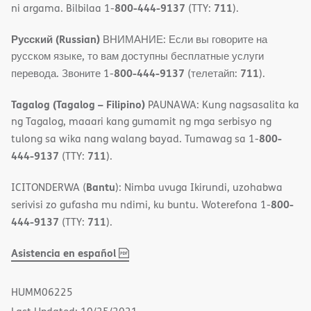
800-444-9137
711
ni argama. Bilbilaa 1-
(TTY:
).
Русский (Russian)
ВНИМАНИЕ: Если вы говорите на
русском языке, то вам доступны бесплатные услуги
800-444-9137
711
перевода. Звоните 1-
(телетайп:
).
Tagalog (Tagalog – Filipino)
PAUNAWA: Kung nagsasalita ka
ng Tagalog, maaari kang gumamit ng mga serbisyo ng
800-
tulong sa wika nang walang bayad. Tumawag sa 1-
444-9137
711
(TTY:
).
Bantu
ICITONDERWA (
): Nimba uvuga Ikirundi, uzohabwa
800-
serivisi zo gufasha mu ndimi, ku buntu. Woterefona 1-
444-9137
711
(TTY:
).
,
(opens
Asistencia en español
PDF
in
new
HUMM06225
window)