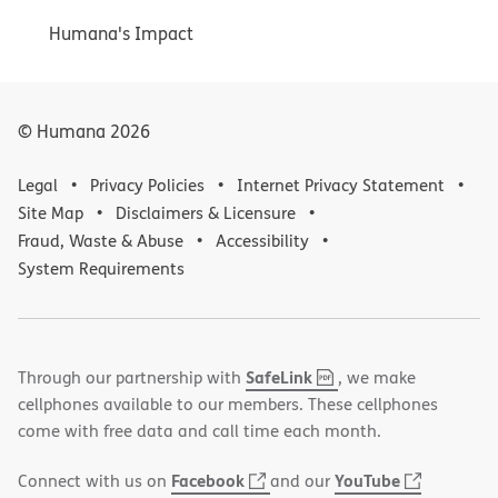
Humana's Impact
© Humana
2026
Legal
Privacy Policies
Internet Privacy Statement
Site Map
Disclaimers & Licensure
Fraud, Waste & Abuse
Accessibility
System Requirements
,
(opens
SafeLink
Through our partnership with
, we make
PDF
in
cellphones available to our members. These cellphones
new
come with free data and call time each month.
window)
(opens
(opens
Facebook
YouTube
Connect with us on
and our