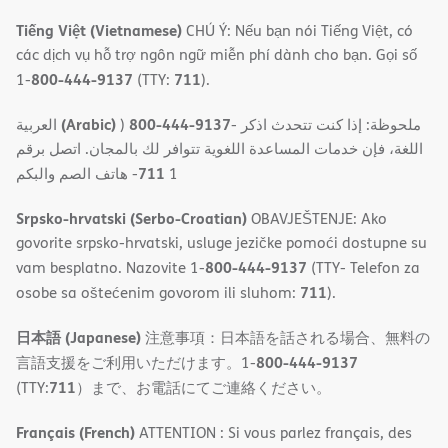
Tiếng Việt (Vietnamese)
CHÚ Ý: Nếu bạn nói Tiếng Việt, có
các dịch vụ hỗ trợ ngôn ngữ miễn phí dành cho bạn. Gọi số
800-444-9137
711
1-
(TTY:
).
(Arabic)
800-444-9137
العربية
)
- ملحوظة: إذا كنت تتحدث اذكر
اللغة، فإن خدمات المساعدة اللغویة تتوافر لك بالمجان. اتصل برقم
711
- ھاتف الصم والبكم
1
Srpsko-hrvatski (Serbo-Croatian)
OBAVJEŠTENJE: Ako
govorite srpsko-hrvatski, usluge jezičke pomoći dostupne su
800-444-9137
vam besplatno. Nazovite 1-
(TTY- Telefon za
711
osobe sa oštećenim govorom ili sluhom:
).
日本語 (Japanese)
注意事項：日本語を話される場合、無料の
800-444-9137
言語支援をご利用いただけます。1-
711
(TTY:
）まで、お電話にてご連絡ください。
Français (French)
ATTENTION : Si vous parlez français, des