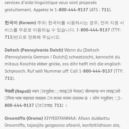
services d'aide linguistique vous sont proposés
800-444-9137
711
gratuitement. Appelez le 1-
(ATS :
).
한국어 (Korean)
주의: 한국어를 사용하시는 경우, 언어 지원 서
800-444-9137
비스를 무료로 이용하실 수 있습니다. 1-
(TTY:
711
)번으로 전화해 주십시오.
Deitsch (Pennsylvania Dutch)
Wann du [Deitsch
(Pennsylvania German / Dutch)] schwetzscht, kannscht du
mitaus Koschte ebber gricke, ass dihr helft mit die englisch
800-444-9137
Schprooch. Ruf selli Nummer uff: Call 1-
(TTY:
711
).
नेपाली (Nepali)
ध्यान 􀇑दनुहोस:् तपाइ􀉍ले नेपाल􀈣 बोल्नहन्छ भन तपाइ􀉍को
􀇓निम्त भाषा सहायता सवाहरू 􀇓नःशल्क रूपमा उपलब्ध छ । फोन गनुहोसर् ्1-
800-444-9137
711
(􀇑ट􀇑टवाइ:
) ।
Oroomiffa (Oromo)
XIYYEEFFANNAA: Afaan dubbattu
Oroomiffa, tajaajila gargaarsa afaanii, kanfaltiidhaan ala,