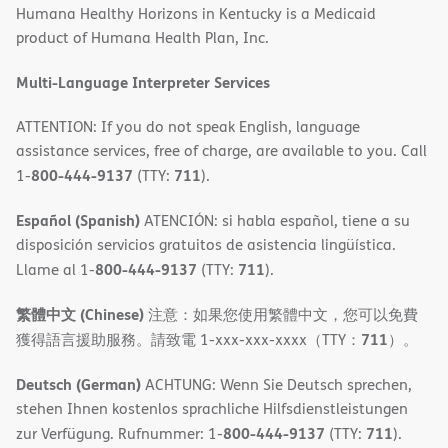
Humana Healthy Horizons in Kentucky is a Medicaid
new
product of Humana Health Plan, Inc.
window)
Multi-Language Interpreter Services
ATTENTION: If you do not speak English, language
assistance services, free of charge, are available to you. Call
800-444-9137
711
1-
(TTY:
).
Español (Spanish)
ATENCIÓN: si habla español, tiene a su
disposición servicios gratuitos de asistencia lingüística.
800-444-9137
711
Llame al 1-
(TTY:
).
繁體中文 (Chinese)
注意：如果您使用繁體中文，您可以免費
711
獲得語言援助服務。請致電 1-xxx-xxx-xxxx（TTY：
）。
Deutsch (German)
ACHTUNG: Wenn Sie Deutsch sprechen,
stehen Ihnen kostenlos sprachliche Hilfsdienstleistungen
800-444-9137
711
zur Verfügung. Rufnummer: 1-
(TTY:
).