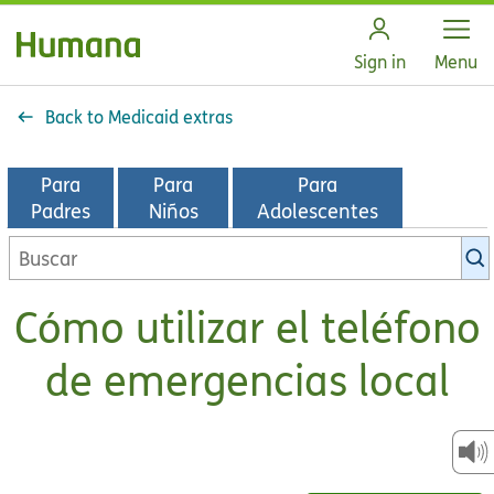
Open
Sign in
Menu
Back to Medicaid extras
Para
Para
Para
Padres
Niños
Adolescentes
Buscar
en
la
Cómo utilizar el teléfono
biblioteca
de
de emergencias local
KidsHealth