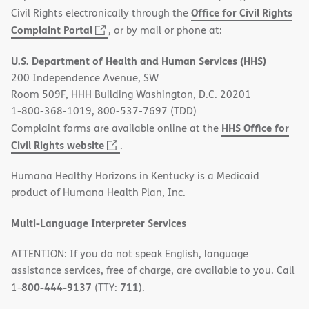
Office for Civil Rights
Civil Rights electronically through the
(opens
Complaint Portal
, or by mail or phone at:
in
U.S. Department of Health and Human Services (HHS)
new
200 Independence Avenue, SW
window)
Room 509F, HHH Building Washington, D.C. 20201
1-800-368-1019, 800-537-7697 (TDD)
HHS Office for
Complaint forms are available online at the
(opens
Civil Rights website
.
in
Humana Healthy Horizons in Kentucky is a Medicaid
new
product of Humana Health Plan, Inc.
window)
Multi-Language Interpreter Services
ATTENTION: If you do not speak English, language
assistance services, free of charge, are available to you. Call
800-444-9137
711
1-
(TTY:
).