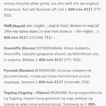
mitaus Koschte ebber gricke, ass dihr helft mit die englisch
800-444-9137
Schprooch. Ruf selli Nummer uff: Call 1-
(TTY:
711
).
नेपाली (Nepali)
ध्यान 􀇑दनुहोस:् तपाइ􀉍ले नेपाल􀈣 बोल्नहन्छ भन तपाइ􀉍को
􀇓निम्त भाषा सहायता सवाहरू 􀇓नःशल्क रूपमा उपलब्ध छ । फोन गनुहोसर् ्1-
800-444-9137
711
(􀇑ट􀇑टवाइ:
) ।
Oroomiffa (Oromo)
XIYYEEFFANNAA: Afaan dubbattu
Oroomiffa, tajaajila gargaarsa afaanii, kanfaltiidhaan ala,
800-444-9137
711
ni argama. Bilbilaa 1-
(TTY:
).
Русский (Russian)
ВНИМАНИЕ: Если вы говорите на
русском языке, то вам доступны бесплатные услуги
800-444-9137
711
перевода. Звоните 1-
(телетайп:
).
Tagalog (Tagalog – Filipino)
PAUNAWA: Kung nagsasalita ka
ng Tagalog, maaari kang gumamit ng mga serbisyo ng
800-
tulong sa wika nang walang bayad. Tumawag sa 1-