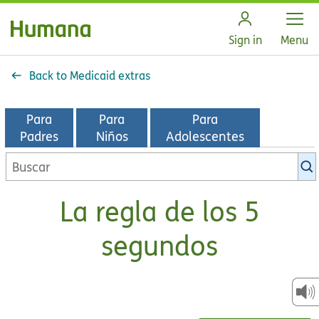
Open
Sign in
Menu
Back to Medicaid extras
Para
Para
Para
Padres
Niños
Adolescentes
Buscar
en
la
La regla de los 5
biblioteca
de
segundos
KidsHealth