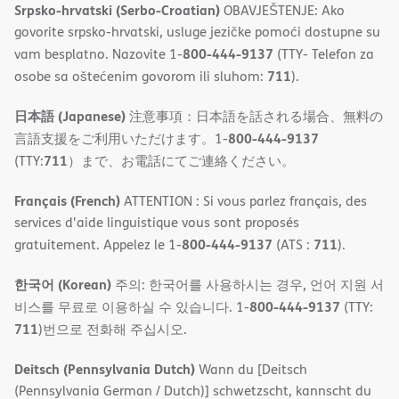
Srpsko-hrvatski (Serbo-Croatian)
OBAVJEŠTENJE: Ako
govorite srpsko-hrvatski, usluge jezičke pomoći dostupne su
800-444-9137
vam besplatno. Nazovite 1-
(TTY- Telefon za
711
osobe sa oštećenim govorom ili sluhom:
).
日本語 (Japanese)
注意事項：日本語を話される場合、無料の
800-444-9137
言語支援をご利用いただけます。1-
711
(TTY:
）まで、お電話にてご連絡ください。
Français (French)
ATTENTION : Si vous parlez français, des
services d'aide linguistique vous sont proposés
800-444-9137
711
gratuitement. Appelez le 1-
(ATS :
).
한국어 (Korean)
주의: 한국어를 사용하시는 경우, 언어 지원 서
800-444-9137
비스를 무료로 이용하실 수 있습니다. 1-
(TTY:
711
)번으로 전화해 주십시오.
Deitsch (Pennsylvania Dutch)
Wann du [Deitsch
(Pennsylvania German / Dutch)] schwetzscht, kannscht du