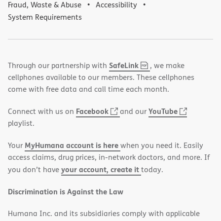
Fraud, Waste & Abuse
Accessibility
System Requirements
,
(opens
SafeLink
Through our partnership with
, we make
PDF
in
cellphones available to our members. These cellphones
new
come with free data and call time each month.
window)
(opens
(opens
Facebook
YouTube
Connect with us on
and our
in
in
playlist.
new
new
MyHumana account is here
Your
when you need it. Easily
window)
window)
access claims, drug prices, in-network doctors, and more. If
your account, create it
you don’t have
today.
Discrimination is Against the Law
Humana Inc. and its subsidiaries comply with applicable