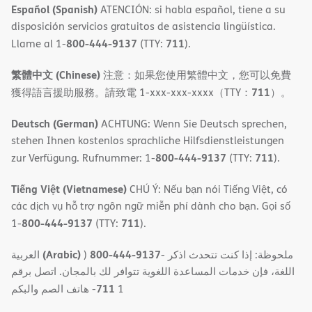
Español (Spanish)
ATENCIÓN: si habla español, tiene a su
disposición servicios gratuitos de asistencia lingüística.
800-444-9137
711
Llame al 1-
(TTY:
).
繁體中文 (Chinese)
注意：如果您使用繁體中文，您可以免費
711
獲得語言援助服務。請致電 1-xxx-xxx-xxxx（TTY：
）。
Deutsch (German)
ACHTUNG: Wenn Sie Deutsch sprechen,
stehen Ihnen kostenlos sprachliche Hilfsdienstleistungen
800-444-9137
711
zur Verfügung. Rufnummer: 1-
(TTY:
).
Tiếng Việt (Vietnamese)
CHÚ Ý: Nếu bạn nói Tiếng Việt, có
các dịch vụ hỗ trợ ngôn ngữ miễn phí dành cho bạn. Gọi số
800-444-9137
711
1-
(TTY:
).
(Arabic)
800-444-9137
العربية
)
- ملحوظة: إذا كنت تتحدث اذكر
اللغة، فإن خدمات المساعدة اللغویة تتوافر لك بالمجان. اتصل برقم
711
- ھاتف الصم والبكم
1