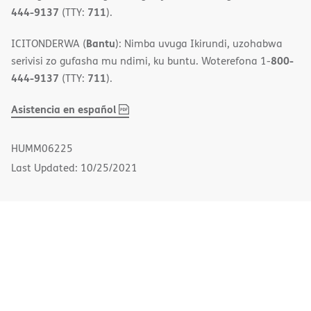
444-9137
711
(TTY:
).
Bantu
ICITONDERWA (
): Nimba uvuga Ikirundi, uzohabwa
800-
serivisi zo gufasha mu ndimi, ku buntu. Woterefona 1-
444-9137
711
(TTY:
).
,
(opens
Asistencia en español
PDF
in
new
HUMM06225
window)
Last Updated: 10/25/2021