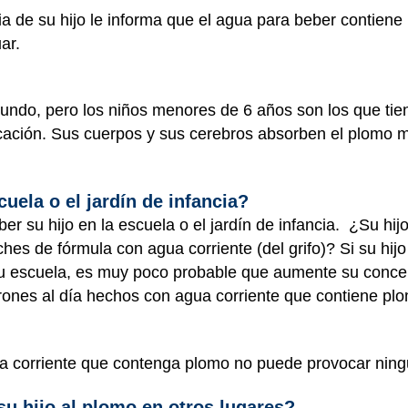
ncia de su hijo le informa que el agua para beber contien
uar.
mundo, pero los niños menores de 6 años son los que tie
icación. Sus cuerpos y sus cerebros absorben el plomo m
uela o el jardín de infancia?
r su hijo en la escuela o el jardín de infancia. ¿Su hi
eches de fórmula con agua corriente (del grifo)? Si su h
su escuela, es muy poco probable que aumente su conce
rones al día hechos con agua corriente que contiene plo
a corriente que contenga plomo no puede provocar ning
su hijo al plomo en otros lugares?