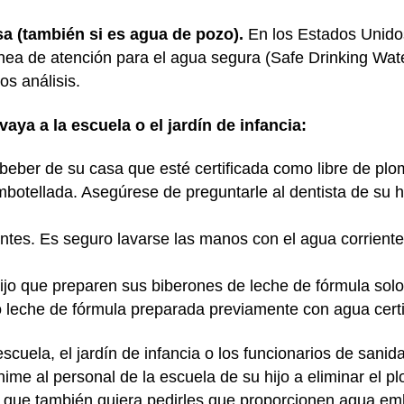
sa (también si es agua de pozo).
En los Estados Unido
Línea de atención para el agua segura (Safe Drinking Wat
os análisis.
aya a la escuela o el jardín de infancia:
beber de su casa que esté certificada como libre de pl
otellada. Asegúrese de preguntarle al dentista de su hi
ntes. Es seguro lavarse las manos con el agua corriente 
hijo que preparen sus biberones de leche de fórmula sol
ijo leche de fórmula preparada previamente con agua cer
cuela, el jardín de infancia o los funcionarios de sanid
ime al personal de la escuela de su hijo a eliminar el 
 que también quiera pedirles que proporcionen agua embo