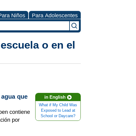
Para Niños
Para Adolescentes
 escuela o en el
l agua que
in English
What if My Child Was
Exposed to Lead at
eben contiene
School or Daycare?
ación por