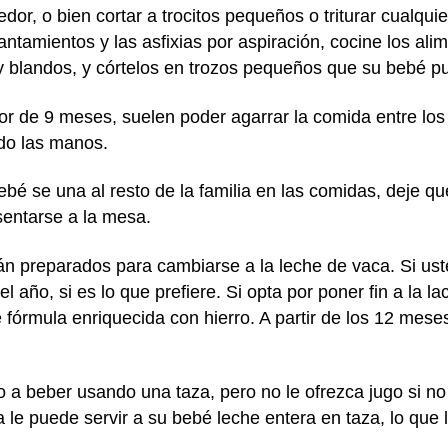
edor, o bien cortar a trocitos pequeños o triturar cualqu
gantamientos y las asfixias por aspiración, cocine los al
 blandos, y córtelos en trozos pequeños que su bebé p
r de 9 meses, suelen poder agarrar la comida entre los d
do las manos.
bé se una al resto de la familia en las comidas, deje que
sentarse a la mesa.
stán preparados para cambiarse a la leche de vaca. Si 
l año, si es lo que prefiere. Si opta por poner fin a la 
 fórmula enriquecida con hierro. A partir de los 12 mese
o a beber usando una taza, pero no le ofrezca jugo si 
a le puede servir a su bebé leche entera en taza, lo que