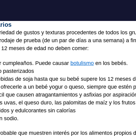
arios
riedad de gustos y texturas procedentes de todos los g
rodaje de prueba (de un par de días a una semana) a fin
e 12 meses de edad no deben comer:
er cumpleaños. Puede causar
botulismo
en los bebés.
o pasterizados
bidas de soja hasta que su bebé supere los 12 meses de
ofrecerle a un bebé yogur o queso, siempre que estén p
cil que causen atragantamientos y asfixias por aspiració
as uvas, el queso duro, las palomitas de maíz y los fruto
dos y edulcorantes sin calorías
n sodio.
bable que muestren interés por los alimentos propios d