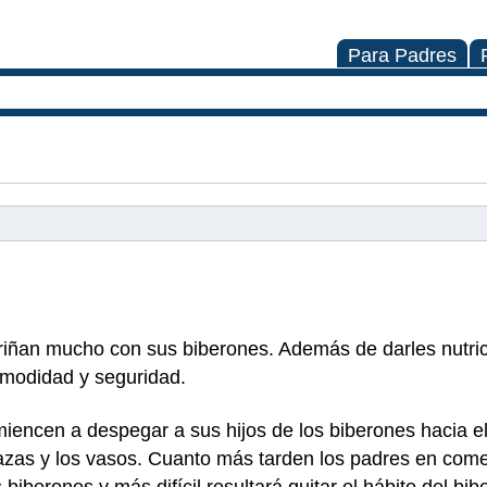
Para Padres
ñan mucho con sus biberones. Además de darles nutrici
omodidad y seguridad.
encen a despegar a sus hijos de los biberones hacia el f
azas y los vasos. Cuanto más tarden los padres en come
biberones y más difícil resultará quitar el hábito del bi