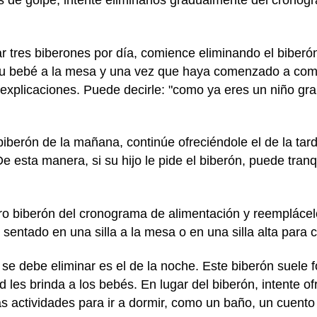
es de golpe, intente eliminarlos gradualmente del cronog
ar tres biberones por día, comience eliminando el biber
 su bebé a la mesa y una vez que haya comenzado a come
le explicaciones. Puede decirle: "como ya eres un niño 
biberón de la mañana, continúe ofreciéndole el de la tar
sta manera, si su hijo le pide el biberón, puede tranqu
tro biberón del cronograma de alimentación y reemplácelo
sentado en una silla a la mesa o en una silla alta para 
 se debe eliminar es el de la noche. Este biberón suele f
les brinda a los bebés. En lugar del biberón, intente of
as actividades para ir a dormir, como un baño, un cuento 