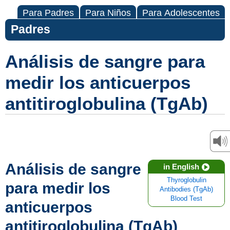
Para Padres
Para Niños
Para Adolescentes
Padres
Análisis de sangre para
medir los anticuerpos
antitiroglobulina (TgAb)
Análisis de sangre
in English
Thyroglobulin
para medir los
Antibodies (TgAb)
Blood Test
anticuerpos
antitiroglobulina (TgAb)