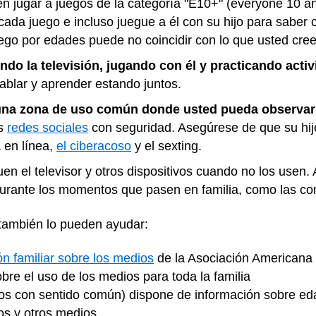
 jugar a juegos de la categoría "E10+" (everyone 10 and
ada juego e incluso juegue a él con su hijo para saber 
 juego por edades puede no coincidir con lo que usted cre
ndo la televisión, jugando con él y practicando activ
ablar y aprender estando juntos.
una zona de uso común donde usted pueda observar 
as
redes sociales
con seguridad. Asegúrese de que su hij
 en línea,
el ciberacoso
y el sexting.
n el televisor y otros dispositivos cuando no los usen. 
urante los momentos que pasen en familia, como las com
 también lo pueden ayudar:
ón familiar sobre los medios
de la Asociación Americana 
bre el uso de los medios para toda la familia
s con sentido común) dispone de información sobre ed
os y otros medios