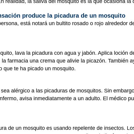
En realidad, la saliva del mosquito es la que ocasiona l
nsación produce la picadura de un mosquito
rsona, está notará un bultito rosado o rojo alrededor de
uito, lava la picadura con agua y jabón. Aplica loción de
 la farmacia una crema que alivie la picazón. También a
to que te ha picado un mosquito.
ea alérgico a las picaduras de mosquitos. Sin embargo,
enfermo, avisa inmediatamente a un adulto. El médico pu
dura de un mosquito es usando repelente de insectos. Lo