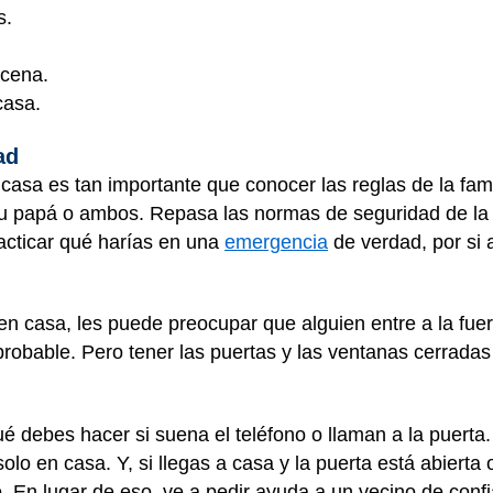
s.
 cena.
casa.
ad
casa es tan importante que conocer las reglas de la fami
u papá o ambos. Repasa las normas de seguridad de la c
acticar qué harías en una
emergencia
de verdad, por si 
en casa, les puede preocupar que alguien entre a la fue
obable. Pero tener las puertas y las ventanas cerradas 
 debes hacer si suena el teléfono o llaman a la puerta
lo en casa. Y, si llegas a casa y la puerta está abierta 
. En lugar de eso, ve a pedir ayuda a un vecino de conf