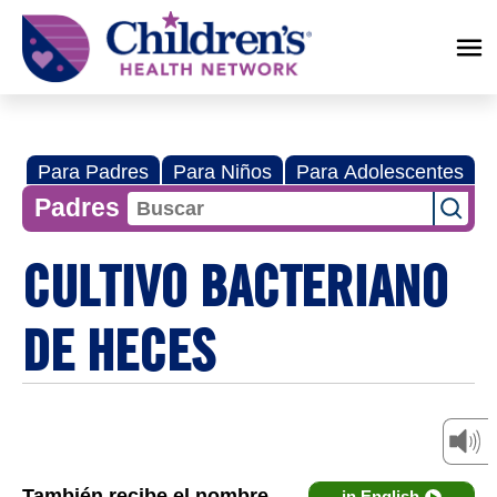
Children's
Health
Network
Para Padres
Para Niños
Para Adolescentes
Padres
CULTIVO BACTERIANO
DE HECES
También recibe el nombre
in English