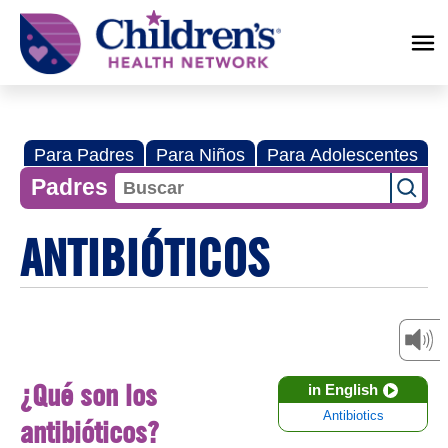
Children's
Health
Network
Para Padres
Para Niños
Para Adolescentes
Padres
ANTIBIÓTICOS
¿Qué son los
in English
Antibiotics
antibióticos?