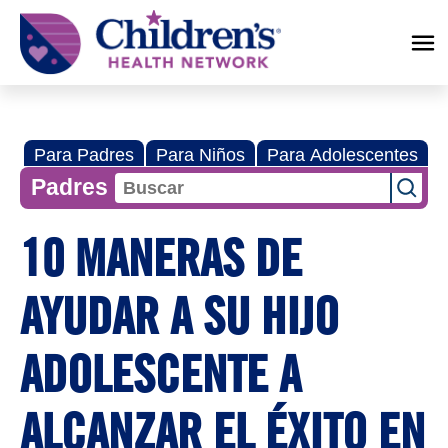
Children's
Health
Network
Para Padres
Para Niños
Para Adolescentes
Padres
10 MANERAS DE
AYUDAR A SU HIJO
ADOLESCENTE A
ALCANZAR EL ÉXITO EN