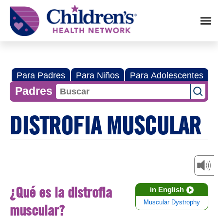
Children's
Health
Network
Para Padres
Para Niños
Para Adolescentes
Padres
DISTROFIA MUSCULAR
¿Qué es la distrofia
in English
Muscular Dystrophy
muscular?