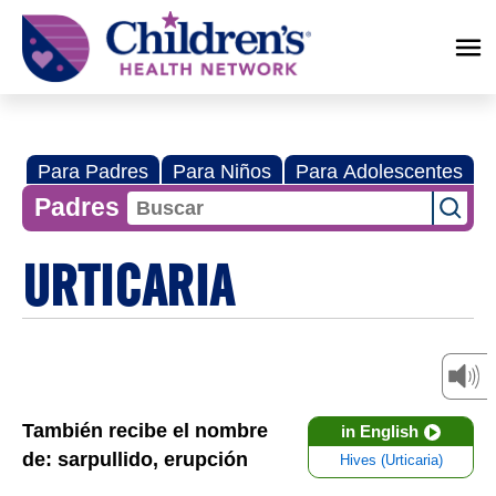
Children's
Health
Network
Para Padres
Para Niños
Para Adolescentes
Padres
URTICARIA
También recibe el nombre
in English
de: sarpullido, erupción
Hives (Urticaria)