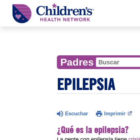
Children's
Health
Network
Padres
EPILEPSIA
Escuchar
Imprimir
¿Qué es la epilepsia?
La gente con epilepsia tiene
cris