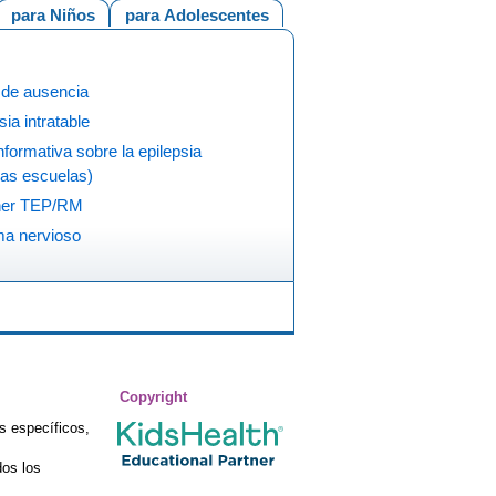
para Niños
para Adolescentes
 de ausencia
sia intratable
nformativa sobre la epilepsia
las escuelas)
ner TEP/RM
ma nervioso
Copyright
s específicos,
os los