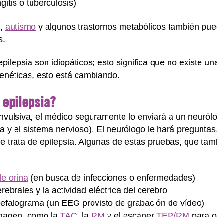
itis o tuberculosis)
n
,
autismo
y algunos trastornos metabólicos también pued
s.
pilepsia son idiopáticos; esto significa que no existe u
néticas, esto está cambiando.
 epilepsia?
onvulsiva, el médico seguramente lo enviará a un neuról
 y el sistema nervioso). El neurólogo le hará preguntas,
se trata de epilepsia. Algunas de estas pruebas, que ta
de orina
(en busca de infecciones o enfermedades)
ebrales y la actividad eléctrica del cerebro
cefalograma (un EEG provisto de grabación de vídeo)
imagen, como la
TAC
, la
RM
y el escáner
TEP/RM
para o