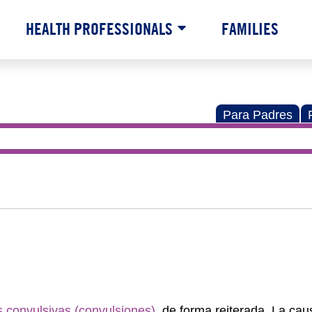
HEALTH PROFESSIONALS
FAMILIES
Para Padres
is convulsivas (convulsiones)
, de forma reiterada. La cau