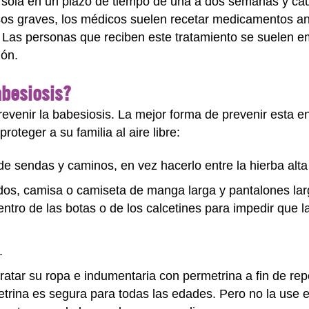
sí sola en un plazo de tiempo de una a dos semanas y ca
sos graves, los médicos suelen recetar medicamentos anti
. Las personas que reciben este tratamiento se suelen e
ión.
abesiosis?
evenir la babesiosis. La mejor forma de prevenir esta e
roteger a su familia al aire libre:
de sendas y caminos, en vez hacerlo entre la hierba alta
dos, camisa o camiseta de manga larga y pantalones lar
ntro de las botas o de los calcetines para impedir que l
.
tratar su ropa e indumentaria con permetrina a fin de re
rina es segura para todas las edades. Pero no la use e