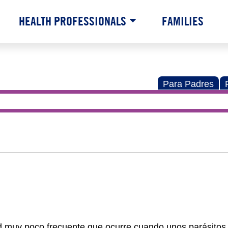
HEALTH PROFESSIONALS
FAMILIES
Para Padres
 muy poco frecuente que ocurre cuando unos parásitos