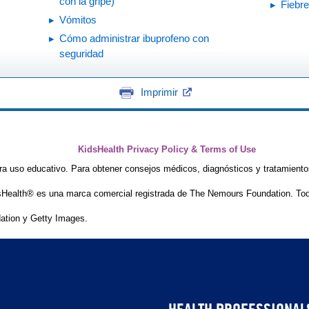
con la gripe)
Fiebre
Vómitos
Cómo administrar ibuprofeno con
seguridad
Imprimir
KidsHealth Privacy Policy & Terms of Use
ra uso educativo. Para obtener consejos médicos, diagnósticos y tratamiento
Health® es una marca comercial registrada de The Nemours Foundation. Tod
tion y Getty Images.
HEALTH PROFESSIONAL