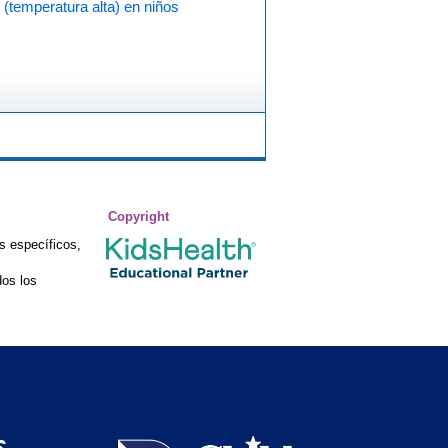
 (temperatura alta) en niños
Copyright
s específicos,
os los
S
Children's