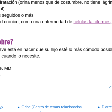
ratación (orina menos que de costumbre, no tiene lágrima
al)
as seguidos o más
lud crónico, como una enfermedad de
células falciformes
ebre?
clave está en hacer que su hijo esté lo más cómodo posibl
 cuando lo necesite.
ne, MD
3
Gripe (Centro de temas relacionados
Diarr
a?