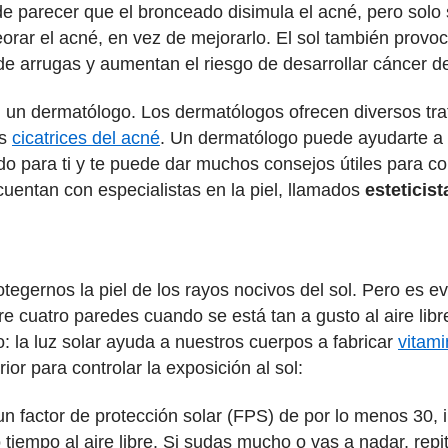
ede parecer que el bronceado disimula el acné, pero solo 
r el acné, en vez de mejorarlo. El sol también provoca 
 de arrugas y aumentan el riesgo de desarrollar cáncer de
n un dermatólogo. Los dermatólogos ofrecen diversos tr
as
cicatrices del acné
. Un dermatólogo puede ayudarte a 
para ti y te puede dar muchos consejos útiles para cont
cuentan con especialistas en la piel, llamados
esteticist
ernos la piel de los rayos nocivos del sol. Pero es evi
re cuatro paredes cuando se está tan a gusto al aire lib
o: la luz solar ayuda a nuestros cuerpos a fabricar
vitam
ior para controlar la exposición al sol:
un factor de protección solar (FPS) de por lo menos 30,
empo al aire libre. Si sudas mucho o vas a nadar, repite