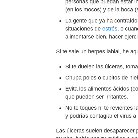
personas que puedan estar infe
(en los mocos) y de la boca (
La gente que ya ha contraído
situaciones de
estrés
, o cua
alimentarse bien, hacer ejercic
Si te sale un herpes labial, he 
Si te duelen las úlceras, tom
Chupa polos o cubitos de hielo
Evita los alimentos ácidos (c
que pueden ser irritantes.
No te toques ni te revientes 
y podrías contagiar el virus 
Las úlceras suelen desaparecer p