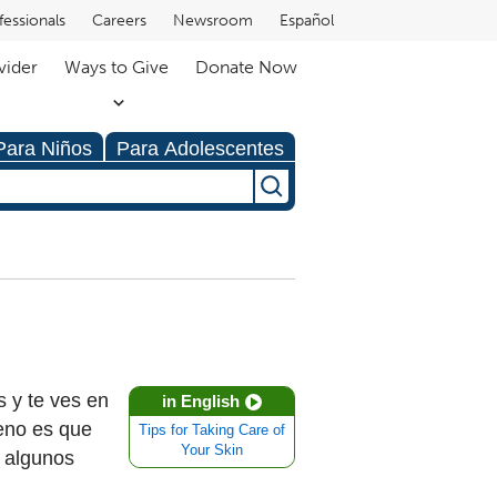
fessionals
Careers
Newsroom
Español
vider
Ways to Give
Donate Now
Para Niños
Para Adolescentes
s y te ves en
in English
ueno es que
Tips for Taking Care of
Your Skin
s algunos