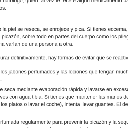
matólogo, quien tal vez te recete algún medicamento par
ios.
a piel se reseca, se enrojece y pica. Si tienes eccema, 
picazón, sobre todo en partes del cuerpo como los pliegu
ma varían de una persona a otra.
ar definitivamente, hay formas de evitar que se reacti
, los jabones perfumados y las lociones que tengan mucha
a.
se seca mediante evaporación rápida y lavarse en exceso
eves con agua tibia. Si tienes que mantener las manos d
 los platos o lavar el coche), intenta llevar guantes. El 
rfumada regularmente para prevenir la picazón y la sequ