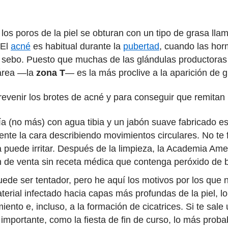
los poros de la piel se obturan con un tipo de grasa ll
 El
acné
es habitual durante la
pubertad
, cuando las ho
e sebo. Puesto que muchas de las glándulas productoras
a área —la
zona T
— es la más proclive a la aparición de 
evenir los brotes de acné y para conseguir que remitan l
día (no más) con agua tibia y un jabón suave fabricado 
te la cara describiendo movimientos circulares. No te f
la puede irritar. Después de la limpieza, la Academia A
n de venta sin receta médica que contenga peróxido de 
uede ser tentador, pero he aquí los motivos por los que n
erial infectado hacia capas más profundas de la piel, l
ento e, incluso, a la formación de cicatrices. Si te sale
importante, como la fiesta de fin de curso, lo más proba