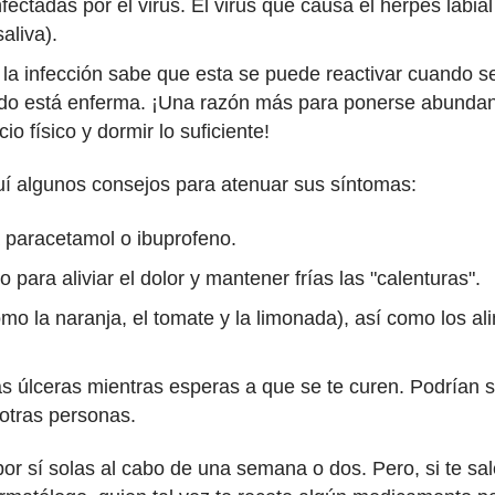
ctadas por el virus. El virus que causa el herpes labial 
saliva).
 la infección sabe que esta se puede reactivar cuando s
ndo está enferma. ¡Una razón más para ponerse abundant
io físico y dormir lo suficiente!
aquí algunos consejos para atenuar sus síntomas:
a paracetamol o ibuprofeno.
 para aliviar el dolor y mantener frías las "calenturas".
omo la naranja, el tomate y la limonada), así como los a
las úlceras mientras esperas a que se te curen. Podrían s
a otras personas.
or sí solas al cabo de una semana o dos. Pero, si te s