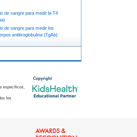
is de sangre para medir la T4
na)
is de sangre para medir los
erpos antitiroglobulina (TgAb)
Copyright
s específicos,
os los
AWARDS &