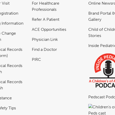
 Visit
For Healthcare
Online News
Professionals
gistration
Brand Portal 
Refer A Patient
Gallery
ng Information
ACE Opportunities
Child of Childr
e Change
Stories
m
Physician Link
Inside Pediatr
cal Records
Find a Doctor
Form)
PIRC
cal Records
h
cal Records
sh
Pedscast Podc
istance
fety Tips