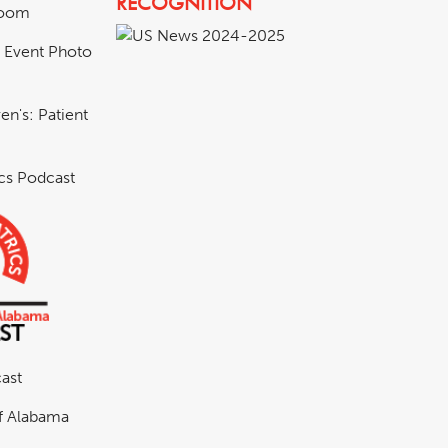
RECOGNITION
room
& Event Photo
en's: Patient
ics Podcast
ast