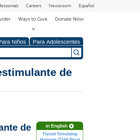
fessionals
Careers
Newsroom
Español
vider
Ways to Give
Donate Now
Para Niños
Para Adolescentes
estimulante de
ante de
in English
Thyroid Stimulating
Hormone (TSH) Blood