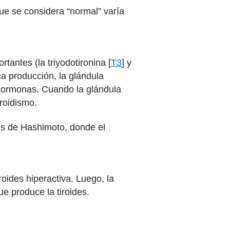
que se considera “normal” varía
antes (la triyodotironina [
T3
] y
ca producción, la glándula
 hormonas. Cuando la glándula
roidismo.
itis de Hashimoto, donde el
iroides hiperactiva. Luego, la
e produce la tiroides.