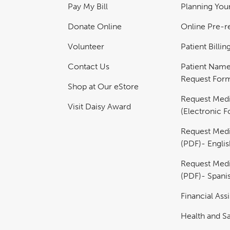
Pay My Bill
Planning Your
Donate Online
Online Pre-re
Volunteer
Patient Billi
Contact Us
Patient Nam
Request For
Shop at Our eStore
Request Medi
Visit Daisy Award
(Electronic 
Request Medi
(PDF)- Englis
Request Medi
(PDF)- Spani
Financial Ass
Health and Sa