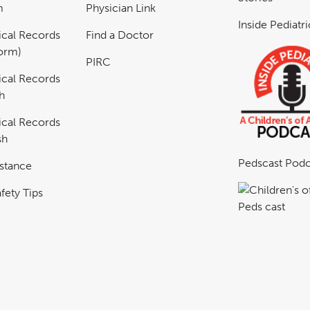
m
Physician Link
Inside Pediatr
cal Records
Find a Doctor
Form)
PIRC
cal Records
h
cal Records
sh
Pedscast Podc
istance
fety Tips