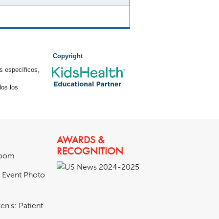
Copyright
s específicos,
os los
AWARDS &
RECOGNITION
room
& Event Photo
en's: Patient