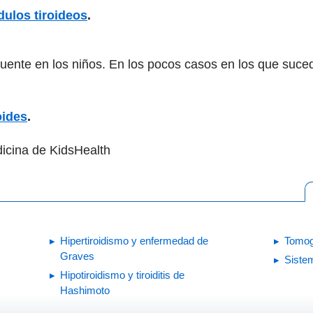
dulos tiroideos
.
cuente en los niños. En los pocos casos en los que suced
oides
.
icina de KidsHealth
Hipertiroidismo y enfermedad de
Tomog
Graves
Siste
Hipotiroidismo y tiroiditis de
Hashimoto