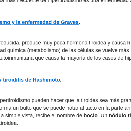
usa más frecuente de hipertiroidismo es una enfermedad 
dismo y la enfermedad de Graves
.
tá reducida, produce muy poca hormona tiroidea y causa
h
dad química (metabolismo) de las células se vuelve más 
toinmunitaria que causa la mayoría de los casos de hipo
y tiroiditis de Hashimoto
.
ipertiroidismo pueden hacer que la tiroides sea más gra
ma un bulto que se puede notar al tacto en la parte ant
a simple vista, recibe el nombre de
bocio
. Un
nódulo t
iroidea.