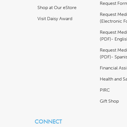
Request For
Shop at Our eStore
Request Medi
Visit Daisy Award
(Electronic 
Request Medi
(PDF)- Englis
Request Medi
(PDF)- Spani
Financial Ass
Health and Sa
PIRC
Gift Shop
CONNECT