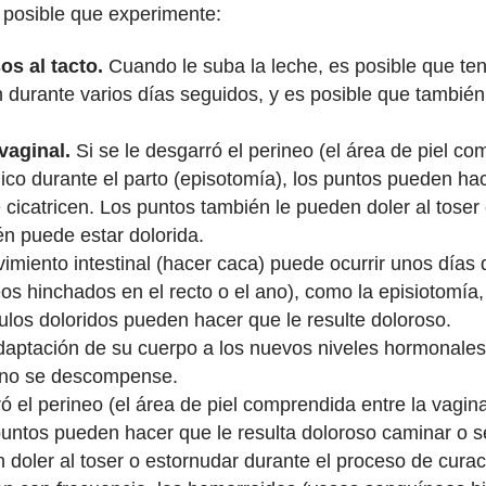
s posible que experimente:
s al tacto.
Cuando le suba la leche, es posible que te
durante varios días seguidos, y es posible que también 
 vaginal.
Si se le desgarró el perineo (el área de piel co
dico durante el parto (episotomía), los puntos pueden hac
cicatricen. Los puntos también le pueden doler al toser
én puede estar dolorida.
imiento intestinal (hacer caca) puede ocurrir unos días 
s hinchados en el recto o el ano), como la episiotomía
ulos doloridos pueden hacer que le resulte doloroso.
aptación de su cuerpo a los nuevos niveles hormonales
erno se descompense.
ó el perineo (el área de piel comprendida entre la vagina 
puntos pueden hacer que le resulta doloroso caminar o se
 doler al toser o estornudar durante el proceso de cura