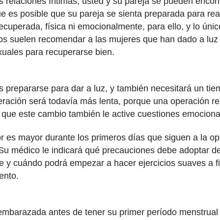
as relaciones íntimas, usted y su pareja se pueden enc
 es posible que su pareja se sienta preparada para rean
ecuperada, física ni emocionalmente, para ello, y lo úni
os suelen recomendar a las mujeres que han dado a luz
xuales para recuperarse bien.
s prepararse para dar a luz, y también necesitará un tie
eración será todavía más lenta, porque una operación r
le que este cambio también le active cuestiones emocion
or es mayor durante los primeros días que siguen a la op
Su médico le indicará qué precauciones debe adoptar de
 y cuándo podrá empezar a hacer ejercicios suaves a fi
ento.
embarazada antes de tener su primer período menstrual