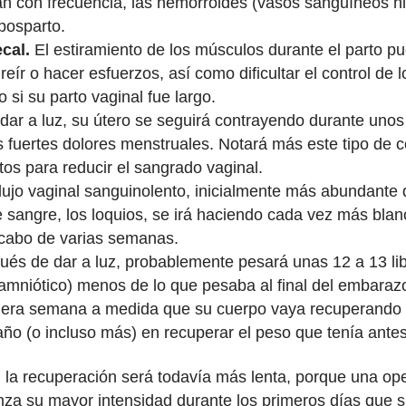
n con frecuencia, las hemorroides (vasos sanguíneos hi
 posparto.
ecal.
El estiramiento de los músculos durante el parto p
, reír o hacer esfuerzos, así como dificultar el control de
 si su parto vaginal fue largo.
ar a luz, su útero se seguirá contrayendo durante unos
s fuertes dolores menstruales. Notará más este tipo de
os para reducir el sangrado vaginal.
lujo vaginal sanguinolento, inicialmente más abundante
 sangre, los loquios, se irá haciendo cada vez más blan
 cabo de varias semanas.
és de dar a luz, probablemente pesará unas 12 a 13 libr
o amniótico) menos de lo que pesaba al final del embaraz
mera semana a medida que su cuerpo vaya recuperando s
año (o incluso más) en recuperar el peso que tenía an
, la recuperación será todavía más lenta, porque una o
nza su mayor intensidad durante los primeros días que si