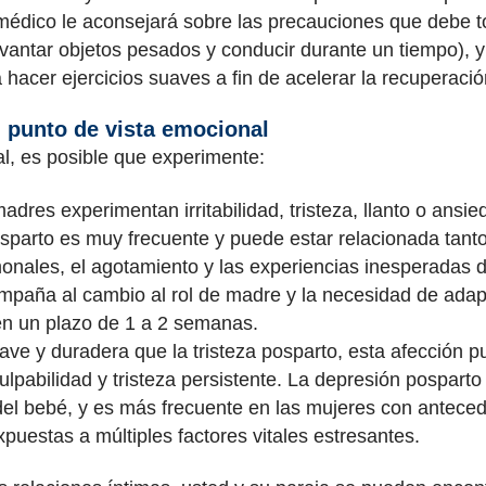
médico le aconsejará sobre las precauciones que debe 
 levantar objetos pesados y conducir durante un tiempo), y
acer ejercicios suaves a fin de acelerar la recuperación
 punto de vista emocional
l, es posible que experimente:
res experimentan irritabilidad, tristeza, llanto o ansi
posparto es muy frecuente y puede estar relacionada tant
onales, el agotamiento y las experiencias inesperadas d
mpaña al cambio al rol de madre y la necesidad de adapt
en un plazo de 1 a 2 semanas.
ve y duradera que la tristeza posparto, esta afección 
lpabilidad y tristeza persistente. La depresión pospart
el bebé, y es más frecuente en las mujeres con anteced
puestas a múltiples factores vitales estresantes.