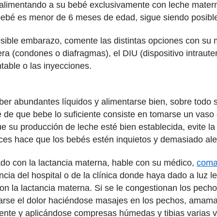
alimentando a su bebé exclusivamente con leche materna
 bebé es menor de 6 meses de edad, sigue siendo posibl
osible embarazo, comente las distintas opciones con su 
a (condones o diafragmas), el DIU (dispositivo intrauteri
ntable o las inyecciones.
er abundantes líquidos y alimentarse bien, sobre todo 
e de que bebe lo suficiente consiste en tomarse un va
e su producción de leche esté bien establecida, evite la
veces hace que los bebés estén inquietos y demasiado ale
ado con la lactancia materna, hable con su médico,
coma
ancia del hospital o de la clínica donde haya dado a luz 
n la lactancia materna. Si se le congestionan los pecho
iarse el dolor haciéndose masajes en los pechos, amam
ente y aplicándose compresas húmedas y tibias varias v