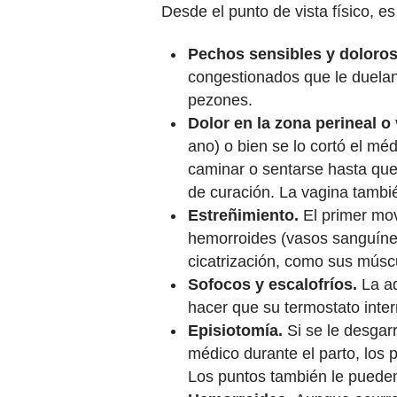
Desde el punto de vista físico, e
Pechos sensibles y doloroso
congestionados que le duelan 
pezones.
Dolor en la zona perineal o
ano) o bien se lo cortó el mé
caminar o sentarse hasta que 
de curación. La vagina tambi
Estreñimiento.
El primer mov
hemorroides (vasos sanguíneo
cicatrización, como sus músc
Sofocos y escalofríos.
La ad
hacer que su termostato int
Episiotomía.
Si se le desgarr
médico durante el parto, los 
Los puntos también le pueden