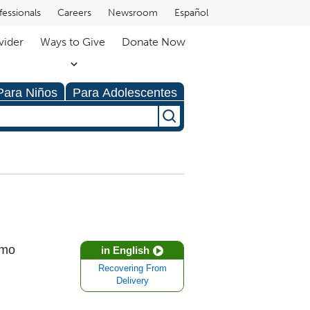
fessionals
Careers
Newsroom
Español
vider
Ways to Give
Donate Now
Para Niños
Para Adolescentes
omo
in English
Recovering From
Delivery