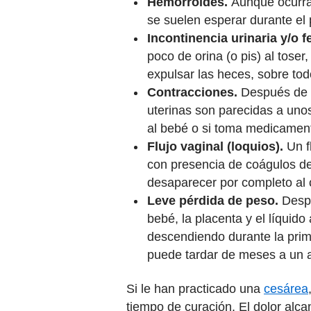
Hemorroides.
Aunque ocurra
se suelen esperar durante el
Incontinencia urinaria y/o f
poco de orina (o pis) al toser
expulsar las heces, sobre todo
Contracciones.
Después de d
uterinas son parecidas a uno
al bebé o si toma medicament
Flujo vaginal (loquios).
Un f
con presencia de coágulos de
desaparecer por completo al
Leve pérdida de peso.
Despu
bebé, la placenta y el líquid
descendiendo durante la pri
puede tardar de meses a un 
Si le han practicado una
cesárea
tiempo de curación. El dolor alca