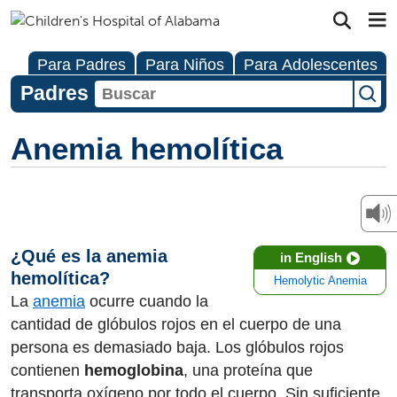
Para Padres
Para Niños
Para Adolescentes
Padres
Anemia hemolítica
¿Qué es la anemia
in English
hemolítica?
Hemolytic Anemia
La
anemia
ocurre cuando la
cantidad de glóbulos rojos en el cuerpo de una
persona es demasiado baja. Los glóbulos rojos
contienen
hemoglobina
, una proteína que
transporta oxígeno por todo el cuerpo. Sin suficiente