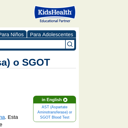
Para Niños
Para Adolescentes
asa) o SGOT
in English
AST (Aspartate
Aminotransferase) or
ma
. Esta
SGOT Blood Test
e