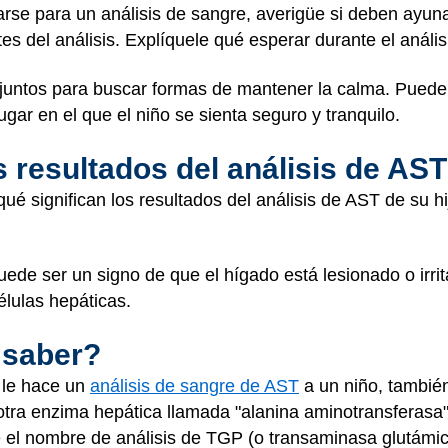
arse para un análisis de sangre, averigüe si deben ayun
 del análisis. Explíquele qué esperar durante el anális
n juntos para buscar formas de mantener la calma. Puede 
ugar en el que el niño se sienta seguro y tranquilo.
s resultados del análisis de AS
 qué significan los resultados del análisis de AST de su h
ede ser un signo de que el hígado está lesionado o irri
células hepáticas.
 saber?
 le hace un
análisis de sangre de AST
a un niño, también
e otra enzima hepática llamada "alanina aminotransferasa
be el nombre de análisis de TGP (o transaminasa glutámic