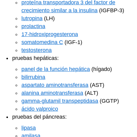
proteína transportadora 3 del factor de
crecimiento similar a la insulina
(IGFBP-3)
lutropina
(LH)
prolactina
17-hidroxiprogesterona
somatomedina C
(IGF-1)
testosterona
pruebas hepáticas:
panel de la función hepática
(hígado)
bilirrubina
aspartato aminotransferasa
(AST)
alanina aminotransferasa
(ALT)
gamma-glutamil transpeptidasa
(GGTP)
ácido valproico
pruebas del páncreas:
lipasa
amilasa