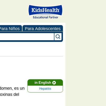
Para Niños
Para Adolescentes
in English
bdomen, es un
Hepatitis
oxinas del