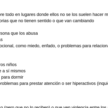
e todo en lugares donde ellos no se los suelen hacer m
storias que no tienen sentido o que van cambiando
ersona que los abusa
as
cional, como miedo, enfado, o problemas para relacion
ros niños
e a sí mismos
s para dormir
roblemas para prestar atención o ser hiperactivos (inquie
o (pero que no lo reciben) o que ven violencia entre los