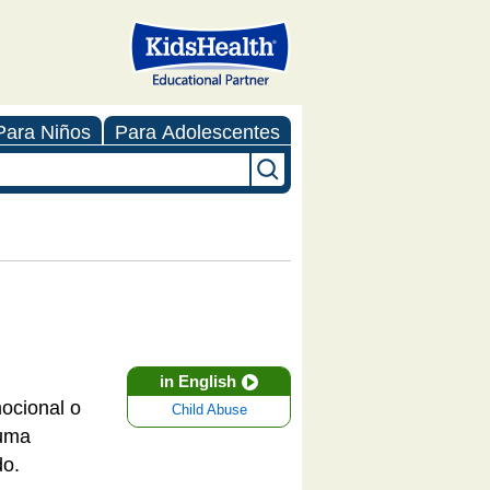
Para Niños
Para Adolescentes
in English
mocional o
Child Abuse
auma
do.