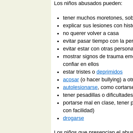
Los niños abusados pueden:
tener muchos moretones, sobr
explicar sus lesiones con hi
no querer volver a casa
evitar pasar tiempo con la p
evitar estar con otras person
mostrar signos de trauma emo
confiar en ellos
estar tristes o
deprimidos
acosar
(o hacer bullying) a ot
autolesionarse
, como cortars
tener pesadillas o dificultade
portarse mal en clase, tener p
con facilidad)
drogarse
Los niños que presencian el abus