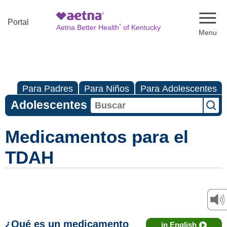
Naviga
Portal
®
Aetna Better Health
of Kentucky
Para Padres
Para Niños
Para Adolescentes
Adolescentes
Medicamentos para el
TDAH
¿Qué es un medicamento
in English