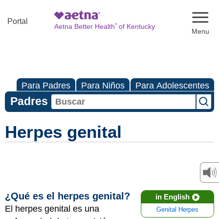
Naviga
Portal
®
Aetna Better Health
of Kentucky
Para Padres
Para Niños
Para Adolescentes
Padres
Herpes genital
¿Qué es el herpes genital?
in English
El herpes genital es una
Genital Herpes