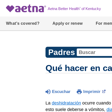
®
Aetna Better Health
of Kentucky
What's covered?
Apply or renew
For me
Padres
Qué hacer en ca
Escuchar
Imprimir
La
deshidratación
ocurre cuando n
esto suele deberse a vómitos,
di