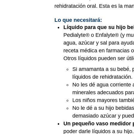
rehidratación oral. Esta es la ma
Lo que necesitará:
Líquido para que su hijo be
Pedialyte® o Enfalyte® (y mu
agua, azúcar y sal para ayuda
receta médica en farmacias o
Otros líquidos pueden ser úti
Si amamanta a su bebé, p
líquidos de rehidratación.
No les dé agua corriente a
minerales adecuados par
Los niños mayores tambié
No le dé a su hijo bebidas
demasiado azúcar y pued
Un pequeño vaso medidor 
poder darle líquidos a su hijo