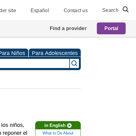
Search
der site
Español
Contact us
Find a provider
Portal
Para Niños
Para Adolescentes
los niños,
in English
 reponer el
What to Do About