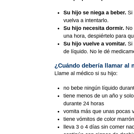
Su hijo se niega a beber.
Si 
vuelva a intentarlo.
Su hijo necesita dormir.
No 
una hora, despiértelo para q
Su hijo vuelve a vomitar.
Si 
de líquido. No le dé medicam
¿Cuándo debería llamar al 
Llame al médico si su hijo:
no bebe ningún líquido dura
tiene menos de un año y solo 
durante 24 horas
vomita más que unas pocas 
tiene vómitos de color marrón
lleva 3 o 4 días sin comer na