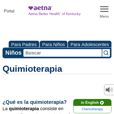
Naviga
Portal
®
Aetna Better Health
of Kentucky
Para Padres
Para Niños
Para Adolescentes
Niños
Quimioterapia
¿Qué es la quimioterapia?
in English
La
quimioterapia
consiste en
Chemotherapy