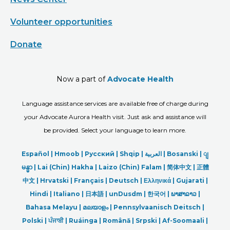
Volunteer opportunities
Donate
Now a part of
Advocate Health
Language assistance services are available free of charge during
your Advocate Aurora Health visit. Just ask and assistance will
be provided. Select your language to learn more.
Español |
Hmoob
|
Русский
|
Shqip
|
العربیة
|
Bosanski
|
ျ
မန္မာ
|
Lai (Chin) Hakha |
Laizo (Chin) Falam |
简体中文 |
正體
中文 |
Hrvatski |
Français |
Deutsch
|
Ελληνικά |
Gujarati |
Hindi
|
Italiano
|
日本語
|
unDusdm
|
한국어
|
ພາສາລາວ
|
Bahasa Melayu |
മലയാളം
|
Pennsylvaanisch Deitsch |
Polski
|
ਪੰਜਾਬੀ
|
Ruáinga |
Română |
Srpski
|
Af-Soomaali |