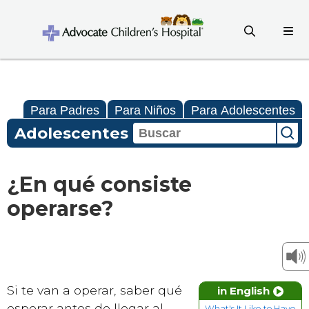
Para Padres
Para Niños
Para Adolescentes
Adolescentes
¿En qué consiste
operarse?
Si te van a operar, saber qué
in English
esperar antes de llegar al
What's It Like to Have