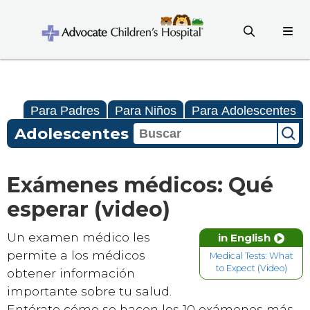
Para Padres
Para Niños
Para Adolescentes
Adolescentes
Exámenes médicos: Qué
esperar (video)
Un examen médico les
in English
permite a los médicos
Medical Tests: What
to Expect (Video)
obtener información
importante sobre tu salud.
Entérate cómo se hacen los 10 exámenes más