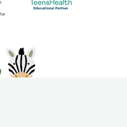
,
The