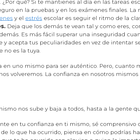
¿Por qué? Si te mantienes al día en las tareas esco
eguro en la pruebas y en los exámenes finales. La 
menes
y el
estrés
escolar es seguir el ritmo de la cl
es.
Deja que los demás te vean tal y como eres, con
 demás. Es más fácil superar una inseguridad cua
y acepta tus peculiaridades en vez de intentar s
 no es la tuya.
nza en uno mismo para ser auténtico. Pero, cuanto
nos volveremos. La confianza en nosotros mismo
mismo nos sube y baja a todos, hasta a la gente 
nte en tu confianza en ti mismo, sé comprensivo 
 de lo que ha ocurrido, piensa en cómo podrías ha