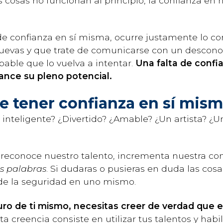
 las cosas no funcionan al principio, la confianza 
e confianza en sí misma, ocurre justamente lo c
evas y que trate de comunicarse con un desconoci
able que lo vuelva a intentar.
Una falta de conf
ance su pleno potencial.
e tener confianza en sí mis
s inteligente? ¿Divertido? ¿Amable? ¿Un artista? 
 reconoce nuestro talento, incrementa nuestra co
s palabras
. Si dudaras o pusieras en duda las cos
o de la seguridad en uno mismo.
uro de ti mismo, necesitas creer de verdad que 
ta creencia consiste en utilizar tus talentos y hab