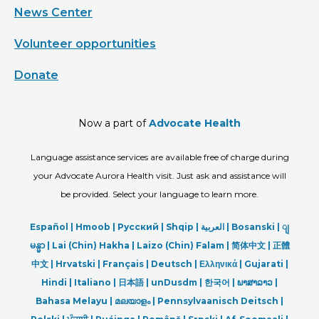
News Center
Volunteer opportunities
Donate
Now a part of
Advocate Health
Language assistance services are available free of charge during
your Advocate Aurora Health visit. Just ask and assistance will
be provided. Select your language to learn more.
Español |
Hmoob
|
Русский
|
Shqip
|
العربیة
|
Bosanski
|
ျ
မန္မာ
|
Lai (Chin) Hakha |
Laizo (Chin) Falam |
简体中文 |
正體
中文 |
Hrvatski |
Français |
Deutsch
|
Ελληνικά |
Gujarati |
Hindi
|
Italiano
|
日本語
|
unDusdm
|
한국어
|
ພາສາລາວ
|
Bahasa Melayu |
മലയാളം
|
Pennsylvaanisch Deitsch |