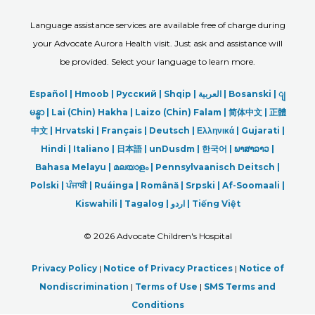
Language assistance services are available free of charge during
your Advocate Aurora Health visit. Just ask and assistance will
be provided. Select your language to learn more.
Español |
Hmoob
|
Русский
|
Shqip
|
العربیة
|
Bosanski
|
ျ
မန္မာ
|
Lai (Chin) Hakha |
Laizo (Chin) Falam |
简体中文 |
正體
中文 |
Hrvatski |
Français |
Deutsch
|
Ελληνικά |
Gujarati |
Hindi
|
Italiano
|
日本語
|
unDusdm
|
한국어
|
ພາສາລາວ
|
Bahasa Melayu |
മലയാളം
|
Pennsylvaanisch Deitsch |
Polski
|
ਪੰਜਾਬੀ
|
Ruáinga |
Română |
Srpski
|
Af-Soomaali |
Kiswahili |
Tagalog
|
اردو
|
Tiếng Việt
©
2026 Advocate Children's Hospital
Privacy Policy
|
Notice of Privacy Practices
|
Notice of
Nondiscrimination
|
Terms of Use
|
SMS Terms and
Conditions